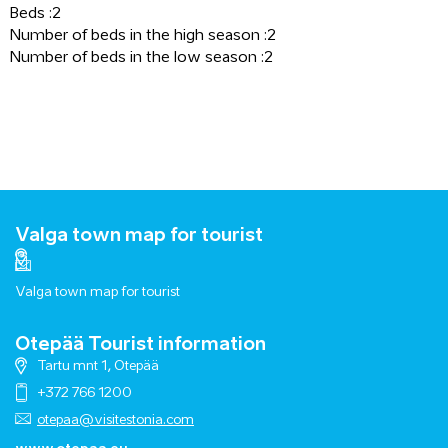
Beds :
2
Number of beds in the high season :
2
Number of beds in the low season :
2
Valga town map for tourist
Valga town map for tourist
Otepää Tourist information
Tartu mnt 1, Otepää
+372 766 1200
otepaa@visitestonia.com