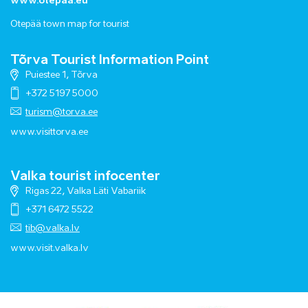
www.otepaa.eu
Otepää town map for tourist
Tõrva Tourist Information Point
Puiestee 1, Tõrva
+372 5197 5000
turism@torva.ee
www.visittorva.ee
Valka tourist infocenter
Rigas 22, Valka Läti Vabariik
+371 6472 5522
tib@valka.lv
www.
visit.valka.lv