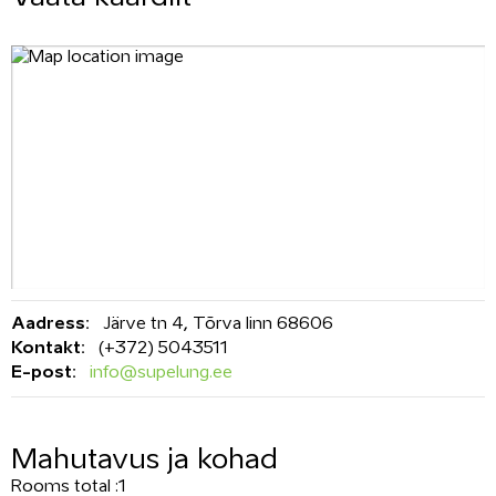
Aadress:
Järve tn 4, Tõrva linn 68606
Kontakt:
(+372) 5043511
E-post:
info@supelung.ee
Mahutavus ja kohad
Rooms total :
1