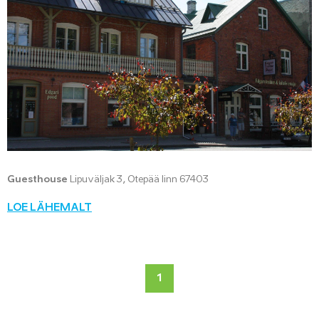
Guesthouse
Lipuväljak 3, Otepää linn 67403
LOE LÄHEMALT
1