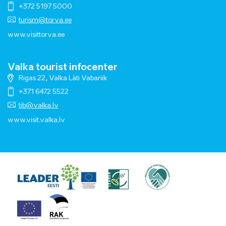
+372 5197 5000
turism@torva.ee
www.visittorva.ee
Valka tourist infocenter
Rigas 22, Valka Läti Vabariik
+371 6472 5522
tib@valka.lv
www.
visit.valka.lv