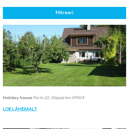
Filtreeri
Holiday house
Piiri tn 22, Otepää linn 67404
LOE LÄHEMALT