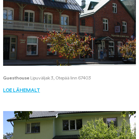
Guesthouse
Lipuväljak 3, Otepää linn 67403
LOE LÄHEMALT