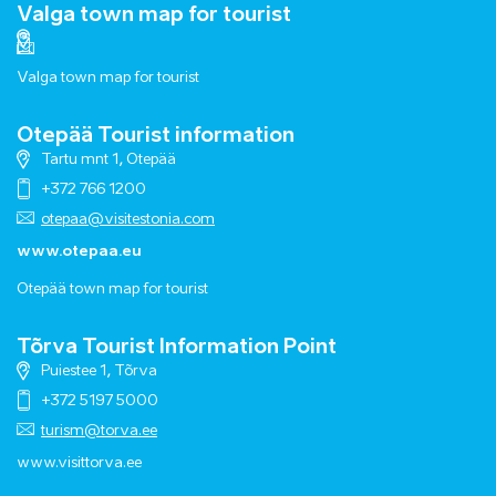
Valga town map for tourist
Valga town map for tourist
Otepää Tourist information
Tartu mnt 1, Otepää
+372 766 1200
otepaa@visitestonia.com
www.otepaa.eu
Otepää town map for tourist
Tõrva Tourist Information Point
Puiestee 1, Tõrva
+372 5197 5000
turism@torva.ee
www.visittorva.ee