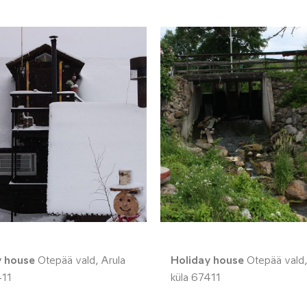
y house
Otepää vald, Arula
Holiday house
Otepää vald,
411
küla 67411