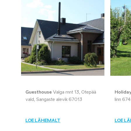
Guesthouse
Valga mnt 13, Otepää
Holida
vald, Sangaste alevik 67013
linn 67
LOE LÄHEMALT
LOE L