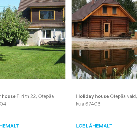
y house
Piiri tn 22, Otepää
Holiday house
Otepää vald,
404
küla 67408
ÄHEMALT
LOE LÄHEMALT