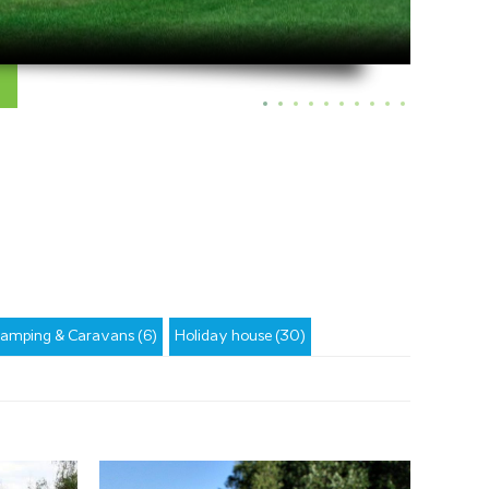
amping & Caravans (6)
Holiday house (30)