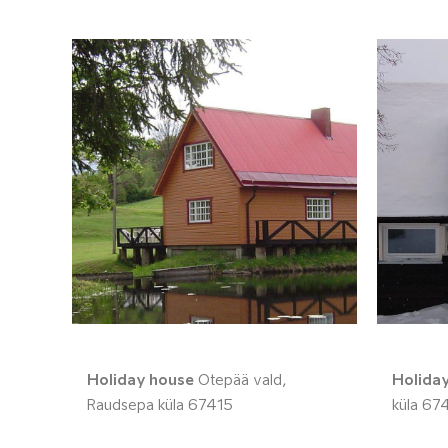
Holiday house
Otepää vald,
Holida
Raudsepa küla 67415
küla 67