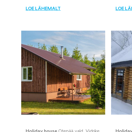
LOE LÄHEMALT
LOE L
Holiday house
Otepää vald, Vidrike
Holida