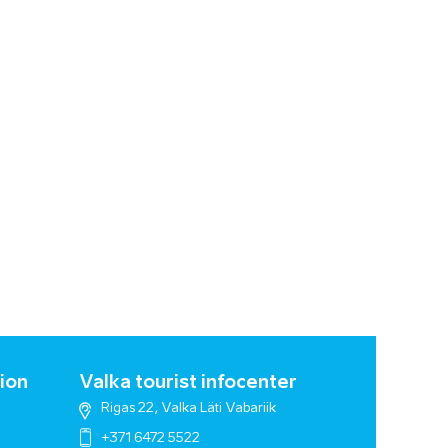
ion
Valka tourist infocenter
Rigas 22, Valka Läti Vabariik
+371 6472 5522