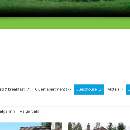
ed & breakfast (7)
Guest apartment (7)
Guesthouse (2)
Motel (1)
C
alga linn
Valga vald