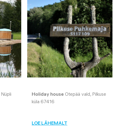
 Nüpli
Holiday house
Otepää vald, Pilkuse
küla 67416
LOE LÄHEMALT