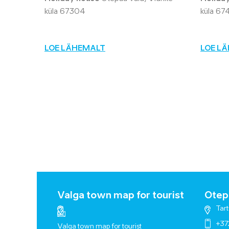
küla 67304
küla 67
LOE LÄHEMALT
LOE L
Valga town map for tourist
Otepä
Tart
+37
Valga town map for tourist