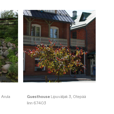
 Arula
Guesthouse
Lipuväljak 3, Otepää
linn 67403