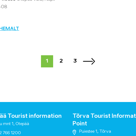
408
ÄHEMALT
1
2
3
ä Tourist information
Tõrva Tourist Informat
Point
u mnt 1, Otepää
Puiestee 1, Tõrva
2 766 1200