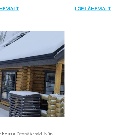
ÄHEMALT
LOE LÄHEMALT
y house
Otepää vald, Nüpli