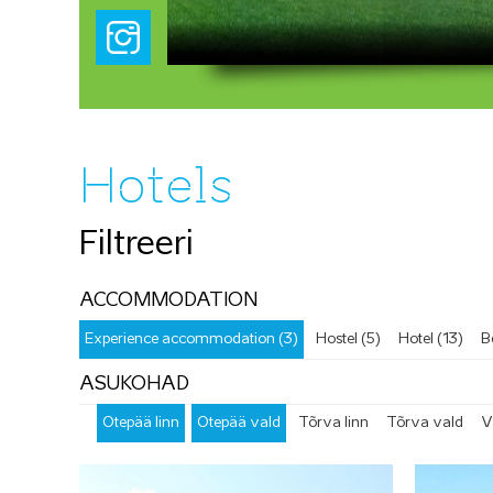
Hotels
Filtreeri
ACCOMMODATION
Experience accommodation (3)
Hostel (5)
Hotel (13)
B
ASUKOHAD
Otepää linn
Otepää vald
Tõrva linn
Tõrva vald
V