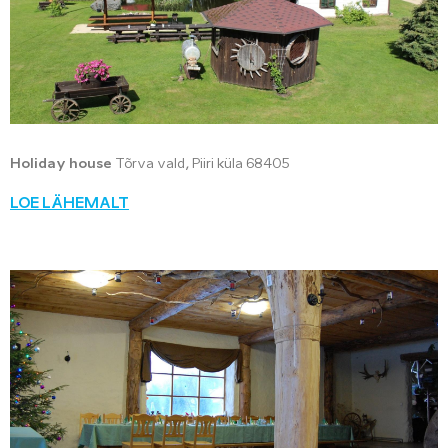
Holiday house
Tõrva vald, Piiri küla 68405
LOE LÄHEMALT