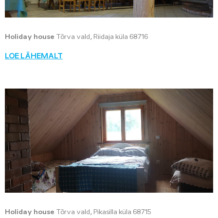
Holiday house
Tõrva vald, Riidaja küla 68716
LOE LÄHEMALT
Holiday house
Tõrva vald, Pikasilla küla 68715