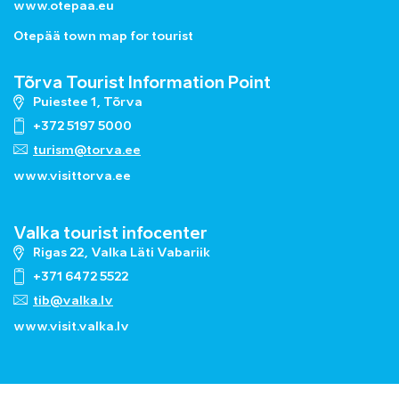
www.otepaa.eu
Otepää town map for tourist
Tõrva Tourist Information Point
Puiestee 1, Tõrva
+372 5197 5000
turism@torva.ee
www.visittorva.ee
Valka tourist infocenter
Rigas 22, Valka Läti Vabariik
+371 6472 5522
tib@valka.lv
www.
visit.valka.lv