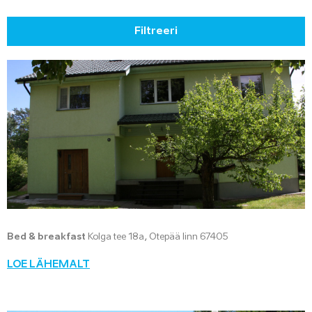
Filtreeri
Bed & breakfast
Kolga tee 18a, Otepää linn 67405
LOE LÄHEMALT