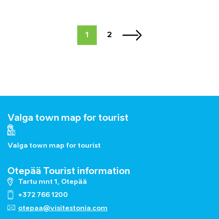
1
2
Valga town map for tourist
Valga town map for tourist
Otepää Tourist information
Tartu mnt 1, Otepää
+372 766 1200
otepaa@visitestonia.com