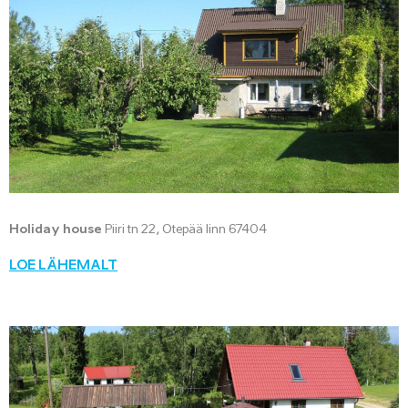
Holiday house
Piiri tn 22, Otepää linn 67404
LOE LÄHEMALT