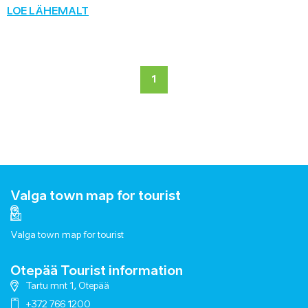
LOE LÄHEMALT
1
Valga town map for tourist
Valga town map for tourist
Otepää Tourist information
Tartu mnt 1, Otepää
+372 766 1200