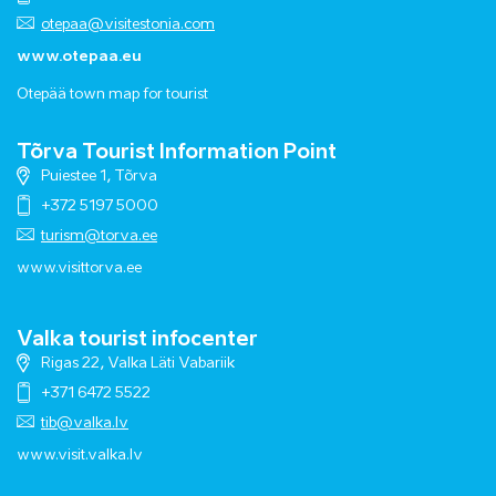
otepaa@visitestonia.com
www.otepaa.eu
Otepää town map for tourist
Tõrva Tourist Information Point
Puiestee 1, Tõrva
+372 5197 5000
turism@torva.ee
www.visittorva.ee
Valka tourist infocenter
Rigas 22, Valka Läti Vabariik
+371 6472 5522
tib@valka.lv
www.
visit.valka.lv