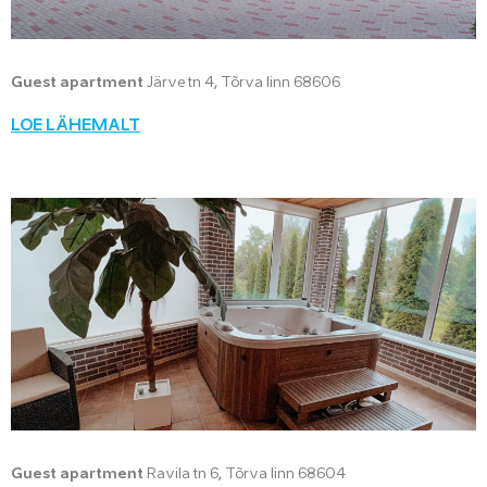
Guest apartment
Järve tn 4, Tõrva linn 68606
LOE LÄHEMALT
Guest apartment
Ravila tn 6, Tõrva linn 68604