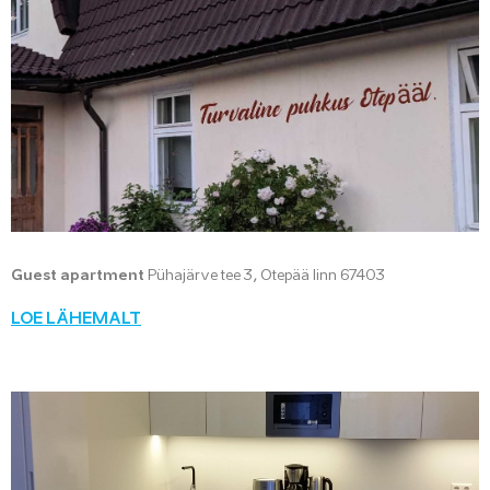
Guest apartment
Pühajärve tee 3, Otepää linn 67403
LOE LÄHEMALT