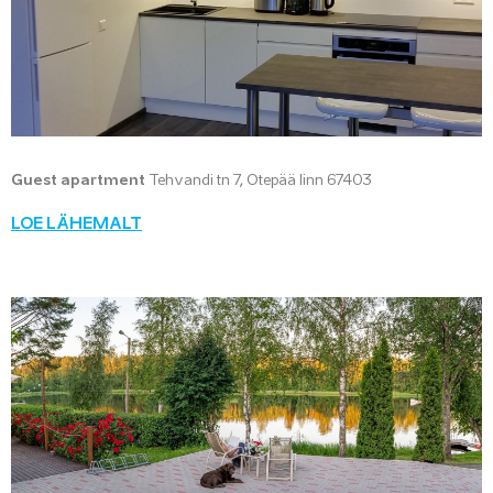
Guest apartment
Tehvandi tn 7, Otepää linn 67403
LOE LÄHEMALT