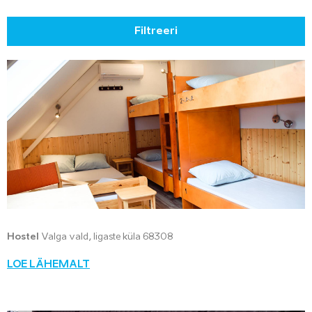
Filtreeri
Hostel
Valga vald, Iigaste küla 68308
LOE LÄHEMALT