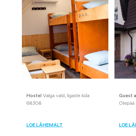
Hostel
Valga vald, Iigaste küla
Guest 
68308
Otepää 
LOE LÄHEMALT
LOE L