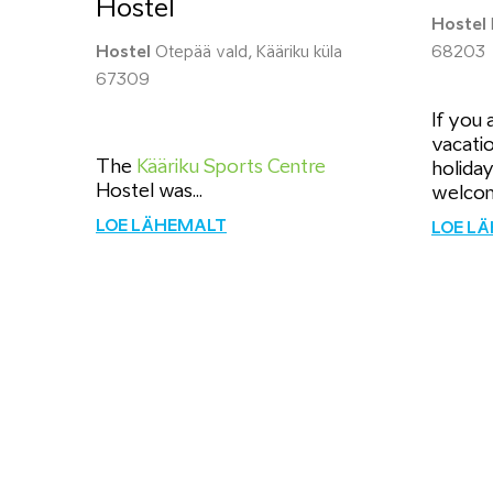
Hostel
Hostel
Hostel
Otepää vald, Kääriku küla
68203
67309
If you 
vacati
The
Kääriku Sports Centre
holiday
Hostel was...
welcom
LOE LÄHEMALT
LOE L