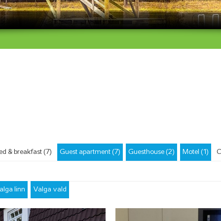
ed & breakfast (7)
Guest apartment (7)
Guesthouse (2)
Motel (1)
C
alga linn
Valga vald