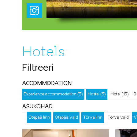
Hotels
Filtreeri
ACCOMMODATION
Experience accommodation (3)
Hostel (5)
Hotel (13)
B
ASUKOHAD
Otepää linn
Otepää vald
Tõrva linn
Tõrva vald
V