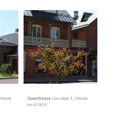
Otepää
Guesthouse
Lipuväljak 3, Otepää
linn 67403