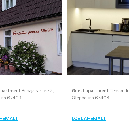
apartment
Pühajärve tee 3,
Guest apartment
Tehvandi t
linn 67403
Otepää linn 67403
ÄHEMALT
LOE LÄHEMALT