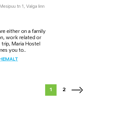
Mesipuu tn 1, Valga linn
are either on a family
on, work related or
 trip, Maria Hostel
es you to...
ÄHEMALT
1
2