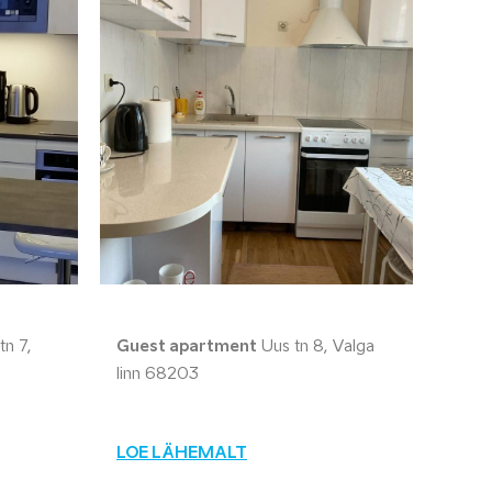
n 7,
Guest apartment
Uus tn 8, Valga
linn 68203
LOE LÄHEMALT