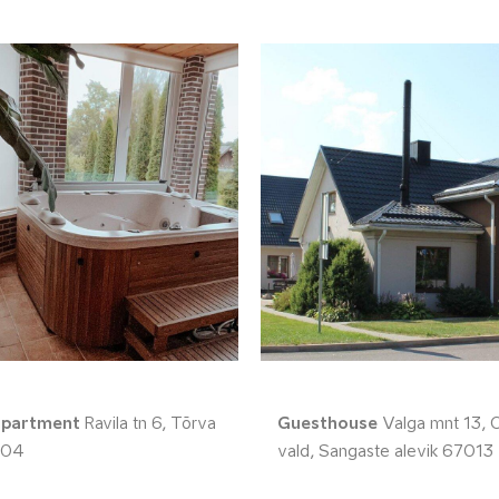
apartment
Ravila tn 6, Tõrva
Guesthouse
Valga mnt 13, 
604
vald, Sangaste alevik 67013