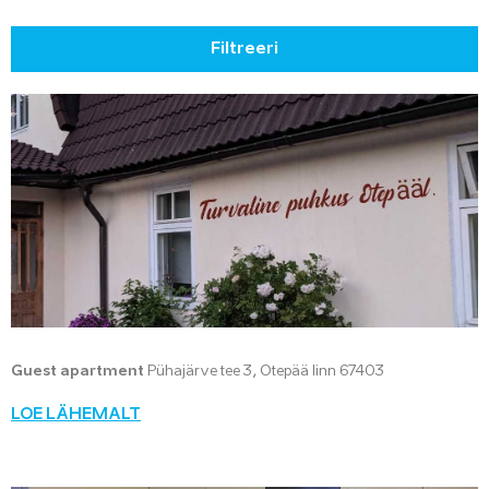
Filtreeri
Guest apartment
Pühajärve tee 3, Otepää linn 67403
LOE LÄHEMALT