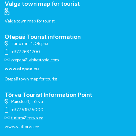
Valga town map for tourist
Valga town map for tourist
Otepää Tourist information
Tartu mnt 1, Otepää
+372 766 1200
otepaa@visitestonia.com
www.otepaa.eu
Otepää town map for tourist
Tõrva Tourist Information Point
Puiestee 1, Tõrva
+372 5197 5000
turism@torva.ee
www.visittorva.ee