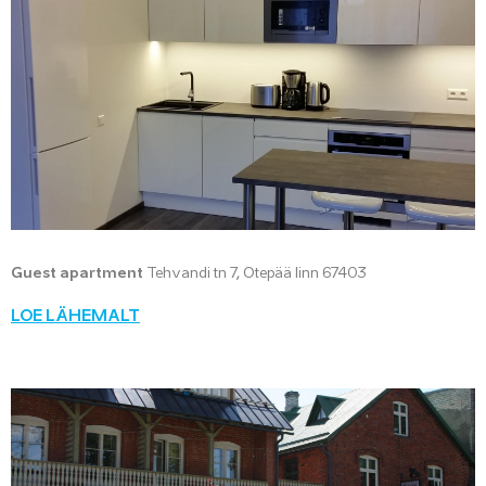
Guest apartment
Tehvandi tn 7, Otepää linn 67403
LOE LÄHEMALT