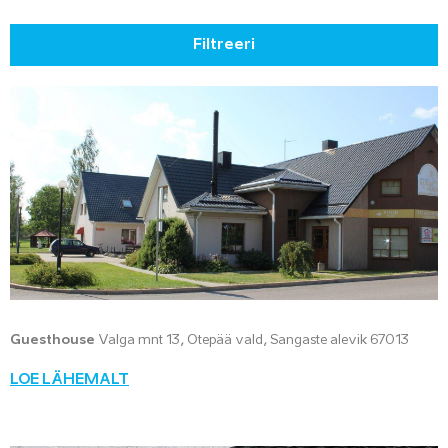
Filtreeri
Guesthouse
Valga mnt 13, Otepää vald, Sangaste alevik 67013
LOE LÄHEMALT