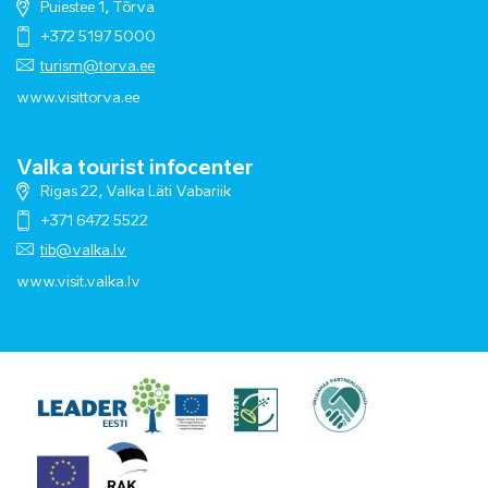
Puiestee 1, Tõrva
+372 5197 5000
turism@torva.ee
www.visittorva.ee
Valka tourist infocenter
Rigas 22, Valka Läti Vabariik
+371 6472 5522
tib@valka.lv
www.
visit.valka.lv