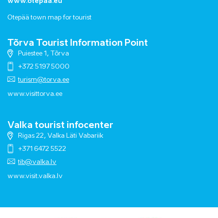
www.otepaa.eu
Otepää town map for tourist
Tõrva Tourist Information Point
Puiestee 1, Tõrva
+372 5197 5000
turism@torva.ee
www.visittorva.ee
Valka tourist infocenter
Rigas 22, Valka Läti Vabariik
+371 6472 5522
tib@valka.lv
www.
visit.valka.lv