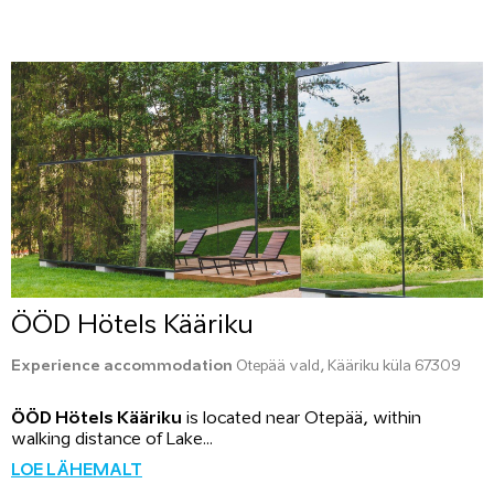
ÖÖD Hötels Kääriku
Experience accommodation
Otepää vald, Kääriku küla 67309
ÖÖD Hötels Kääriku
is located near Otepää, within
walking distance of Lake...
LOE LÄHEMALT