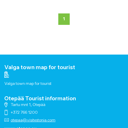
1
Valga town map for tourist
Valga town map for tourist
Otepää Tourist information
Tartu mnt 1, Otepää
+372 766 1200
otepaa@visitestonia.com