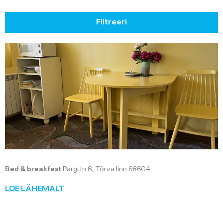
Filtreeri
Bed & breakfast
Pargi tn 8, Tõrva linn 68604
LOE LÄHEMALT