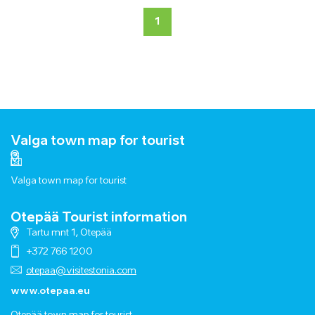
1
Valga town map for tourist
Valga town map for tourist
Otepää Tourist information
Tartu mnt 1, Otepää
+372 766 1200
otepaa@visitestonia.com
www.otepaa.eu