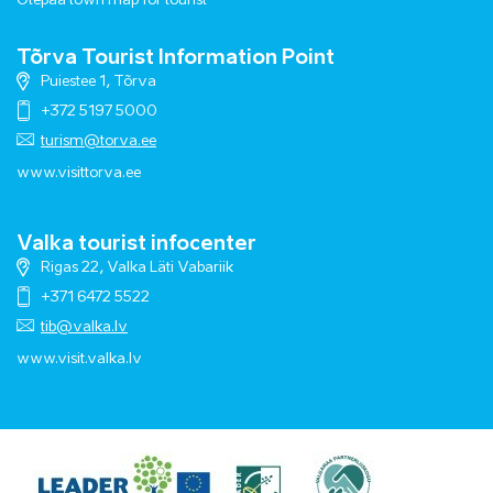
Otepää town map for tourist
Tõrva Tourist Information Point
Puiestee 1, Tõrva
+372 5197 5000
turism@torva.ee
www.visittorva.ee
Valka tourist infocenter
Rigas 22, Valka Läti Vabariik
+371 6472 5522
tib@valka.lv
www.
visit.valka.lv