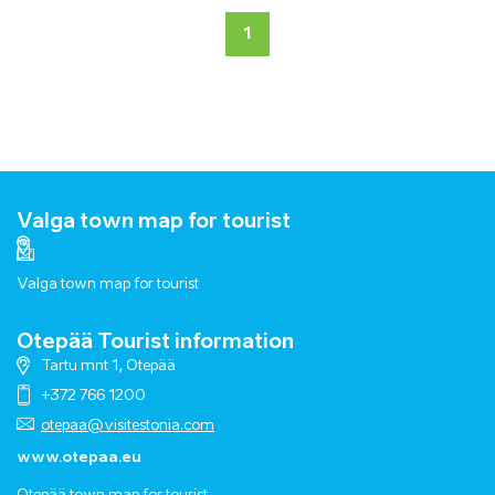
1
Valga town map for tourist
Valga town map for tourist
Otepää Tourist information
Tartu mnt 1, Otepää
+372 766 1200
otepaa@visitestonia.com
www.otepaa.eu