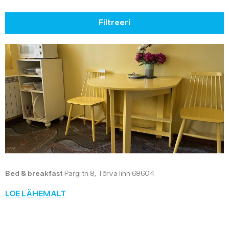
Filtreeri
Bed & breakfast
Pargi tn 8, Tõrva linn 68604
LOE LÄHEMALT