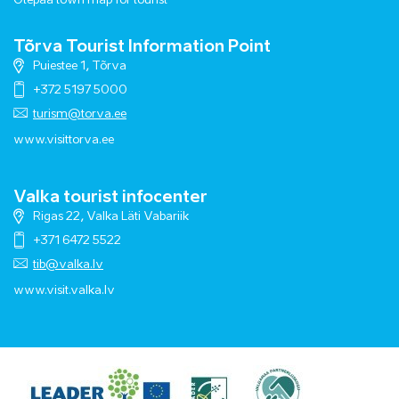
Otepää town map for tourist
Tõrva Tourist Information Point
Puiestee 1, Tõrva
+372 5197 5000
turism@torva.ee
www.visittorva.ee
Valka tourist infocenter
Rigas 22, Valka Läti Vabariik
+371 6472 5522
tib@valka.lv
www.
visit.valka.lv