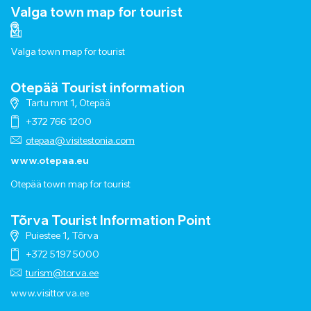
Valga town map for tourist
Valga town map for tourist
Otepää Tourist information
Tartu mnt 1, Otepää
+372 766 1200
otepaa@visitestonia.com
www.otepaa.eu
Otepää town map for tourist
Tõrva Tourist Information Point
Puiestee 1, Tõrva
+372 5197 5000
turism@torva.ee
www.visittorva.ee