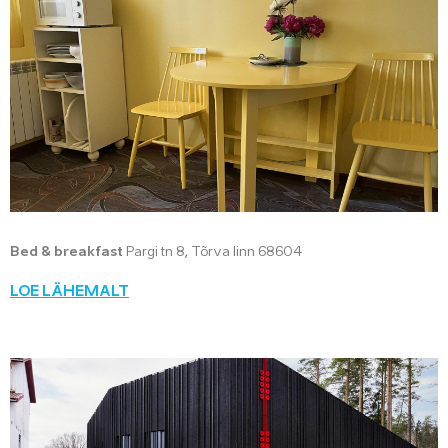
Bed & breakfast
Pargi tn 8, Tõrva linn 68604
LOE LÄHEMALT