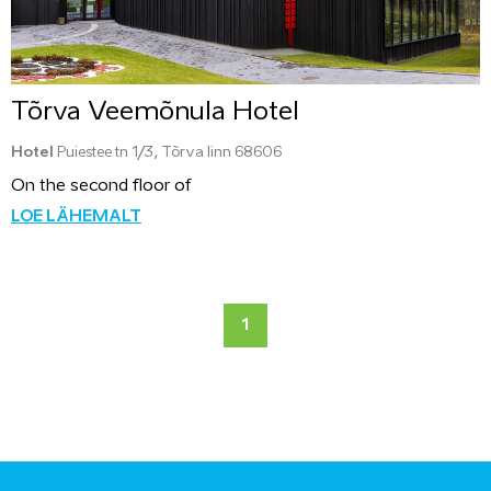
Tõrva Veemõnula Hotel
Hotel
Puiestee tn 1/3, Tõrva linn 68606
On the second floor of
LOE LÄHEMALT
1