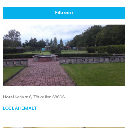
Filtreeri
Hotel
Karja tn 6, Tõrva linn 68606
LOE LÄHEMALT