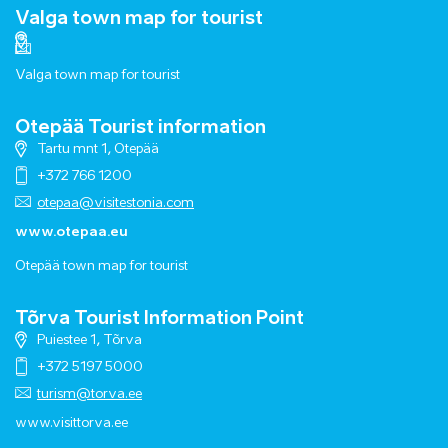
Valga town map for tourist
Valga town map for tourist
Otepää Tourist information
Tartu mnt 1, Otepää
+372 766 1200
otepaa@visitestonia.com
www.otepaa.eu
Otepää town map for tourist
Tõrva Tourist Information Point
Puiestee 1, Tõrva
+372 5197 5000
turism@torva.ee
www.visittorva.ee