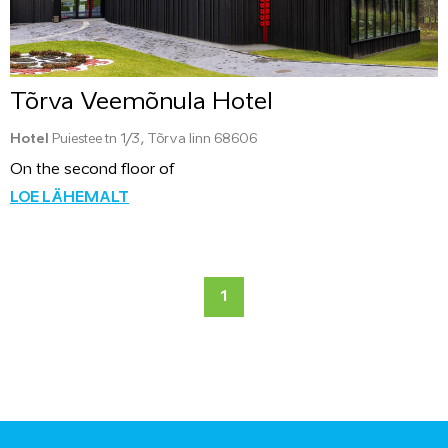
Tõrva Veemõnula Hotel
Hotel
Puiestee tn 1/3, Tõrva linn 68606
On the second floor of
LOE LÄHEMALT
1