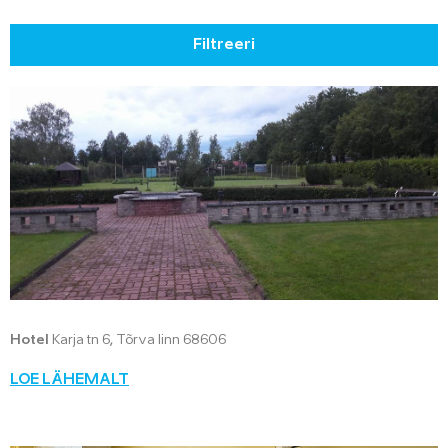
Filtreeri
Hotel
Karja tn 6, Tõrva linn 68606
LOE LÄHEMALT