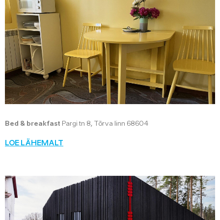
Bed & breakfast
Pargi tn 8, Tõrva linn 68604
LOE LÄHEMALT