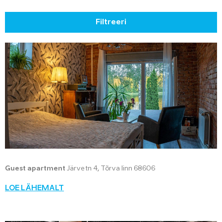
Filtreeri
Guest apartment
Järve tn 4, Tõrva linn 68606
LOE LÄHEMALT