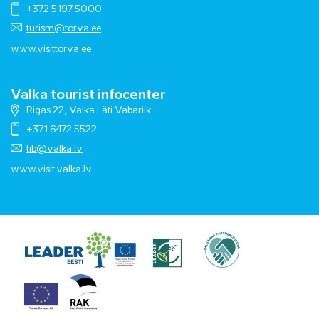
+372 5197 5000
turism@torva.ee
www.visittorva.ee
Valka tourist infocenter
Rigas 22, Valka Läti Vabariik
+371 6472 5522
tib@valka.lv
www.
visit.valka.lv