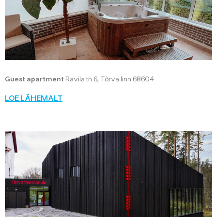
Guest apartment
Ravila tn 6, Tõrva linn 68604
LOE LÄHEMALT