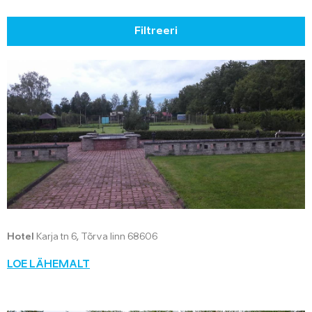
Filtreeri
Hotel
Karja tn 6, Tõrva linn 68606
LOE LÄHEMALT