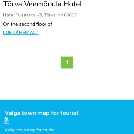
Tõrva Veemõnula Hotel
Hotel
Puiestee tn 1/3, Tõrva linn 68606
On the second floor of
LOE LÄHEMALT
1
Valga town map for tourist
Valga town map for tourist