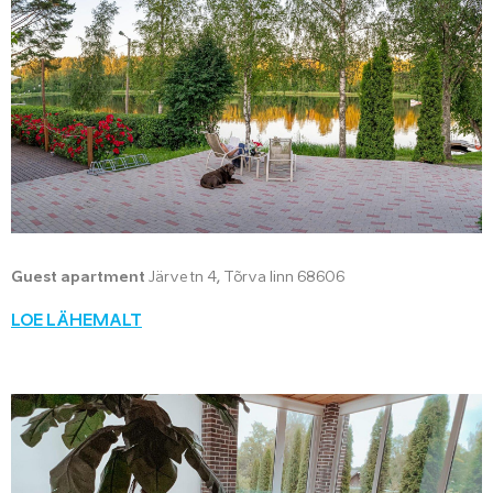
Guest apartment
Järve tn 4, Tõrva linn 68606
LOE LÄHEMALT