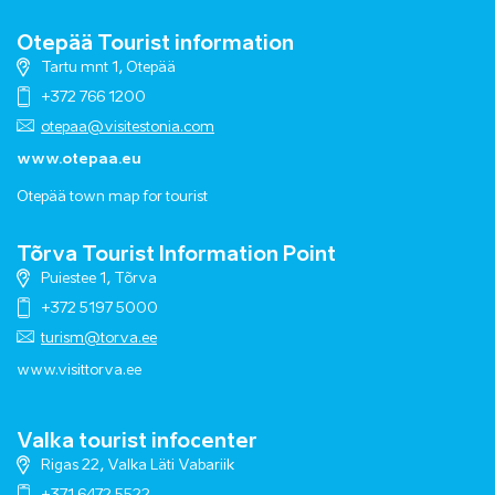
Otepää Tourist information
Tartu mnt 1, Otepää
+372 766 1200
otepaa@visitestonia.com
www.otepaa.eu
Otepää town map for tourist
Tõrva Tourist Information Point
Puiestee 1, Tõrva
+372 5197 5000
turism@torva.ee
www.visittorva.ee
Valka tourist infocenter
Rigas 22, Valka Läti Vabariik