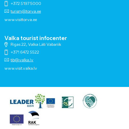
+372 5197 5000
turism@torva.ee
www.visittorva.ee
Valka tourist infocenter
Rigas 22, Valka Läti Vabariik
+371 6472 5522
tib@valka.lv
www.
visit.valka.lv