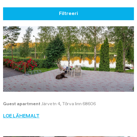
Filtreeri
Guest apartment
Järve tn 4, Tõrva linn 68606
LOE LÄHEMALT