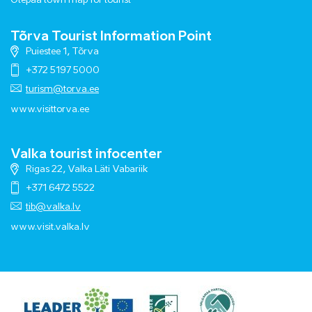
Otepää town map for tourist
Tõrva Tourist Information Point
Puiestee 1, Tõrva
+372 5197 5000
turism@torva.ee
www.visittorva.ee
Valka tourist infocenter
Rigas 22, Valka Läti Vabariik
+371 6472 5522
tib@valka.lv
www.
visit.valka.lv