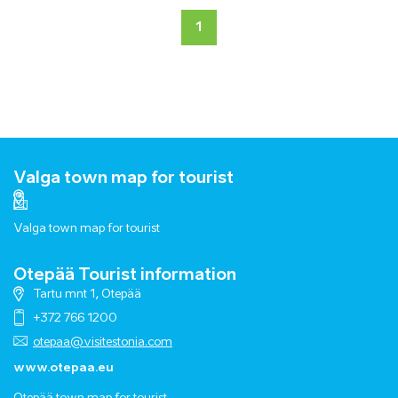
1
Valga town map for tourist
Valga town map for tourist
Otepää Tourist information
Tartu mnt 1, Otepää
+372 766 1200
otepaa@visitestonia.com
www.otepaa.eu