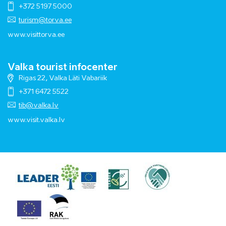
+372 5197 5000
turism@torva.ee
www.visittorva.ee
Valka tourist infocenter
Rigas 22, Valka Läti Vabariik
+371 6472 5522
tib@valka.lv
www.
visit.valka.lv