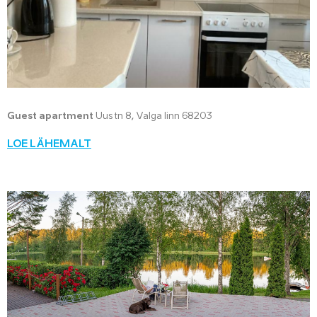
Guest apartment
Uus tn 8, Valga linn 68203
LOE LÄHEMALT