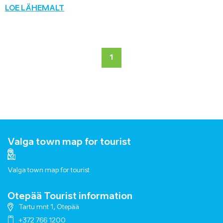
LOE LÄHEMALT
1
Valga town map for tourist
Valga town map for tourist
Otepää Tourist information
Tartu mnt 1, Otepää
+372 766 1200