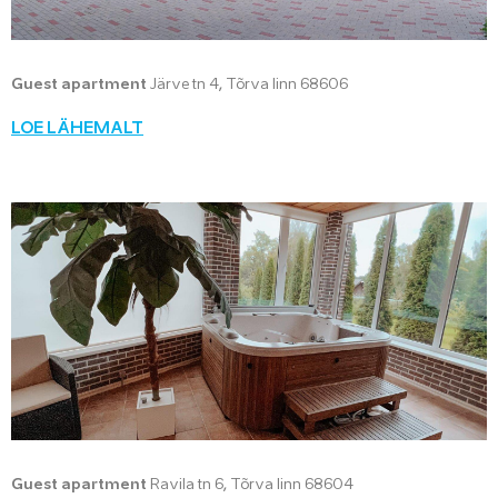
Guest apartment
Järve tn 4, Tõrva linn 68606
LOE LÄHEMALT
Guest apartment
Ravila tn 6, Tõrva linn 68604