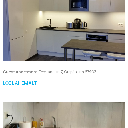
Guest apartment
Tehvandi tn 7, Otepää linn 67403
LOE LÄHEMALT