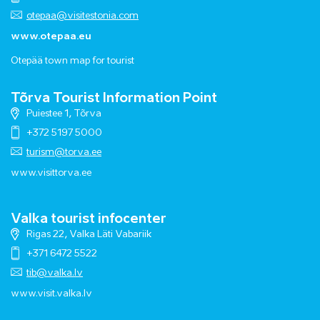
otepaa@visitestonia.com
www.otepaa.eu
Otepää town map for tourist
Tõrva Tourist Information Point
Puiestee 1, Tõrva
+372 5197 5000
turism@torva.ee
www.visittorva.ee
Valka tourist infocenter
Rigas 22, Valka Läti Vabariik
+371 6472 5522
tib@valka.lv
www.
visit.valka.lv