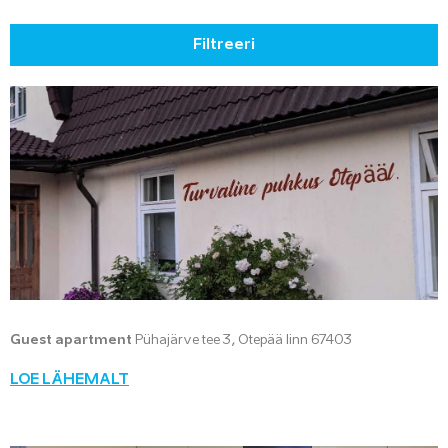
Filtreeri
Guest apartment
Pühajärve tee 3, Otepää linn 67403
LOE LÄHEMALT