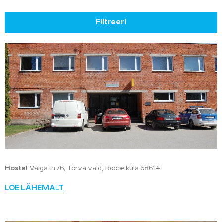
Filtreeri
Hostel
Valga tn 76, Tõrva vald, Roobe küla 68614
LOE LÄHEMALT