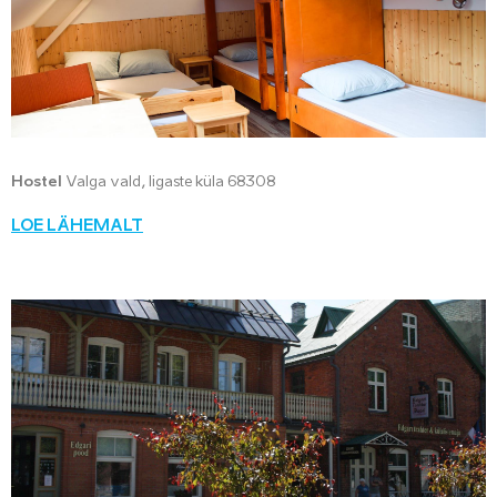
Hostel
Valga vald, Iigaste küla 68308
LOE LÄHEMALT