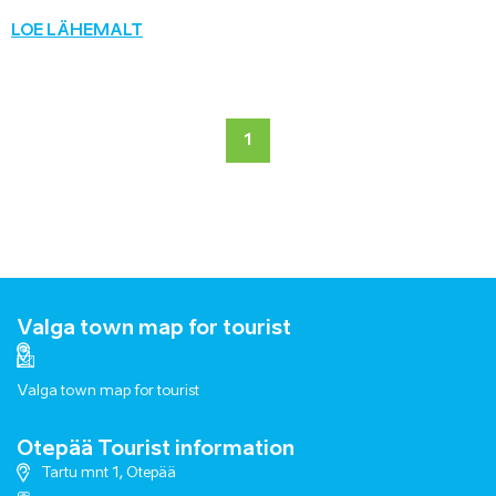
LOE LÄHEMALT
1
Valga town map for tourist
Valga town map for tourist
Otepää Tourist information
Tartu mnt 1, Otepää