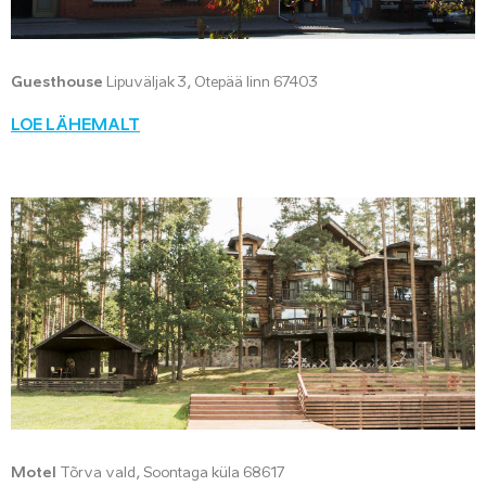
Guesthouse
Lipuväljak 3, Otepää linn 67403
LOE LÄHEMALT
Motel
Tõrva vald, Soontaga küla 68617