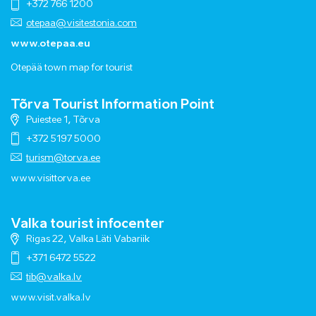
+372 766 1200
otepaa@visitestonia.com
www.otepaa.eu
Otepää town map for tourist
Tõrva Tourist Information Point
Puiestee 1, Tõrva
+372 5197 5000
turism@torva.ee
www.visittorva.ee
Valka tourist infocenter
Rigas 22, Valka Läti Vabariik
+371 6472 5522
tib@valka.lv
www.
visit.valka.lv