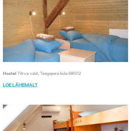
Hostel
Tõrva vald, Taagepera küla 68502
LOE LÄHEMALT