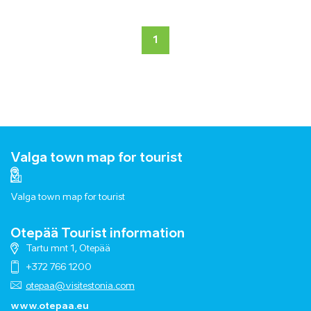
1
Valga town map for tourist
Valga town map for tourist
Otepää Tourist information
Tartu mnt 1, Otepää
+372 766 1200
otepaa@visitestonia.com
www.otepaa.eu