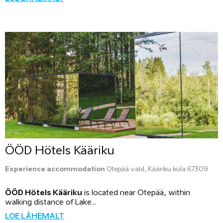
ÖÖD Hötels Kääriku
Experience accommodation
Otepää vald, Kääriku küla 67309
ÖÖD Hötels Kääriku
is located near Otepää, within
walking distance of Lake...
LOE LÄHEMALT