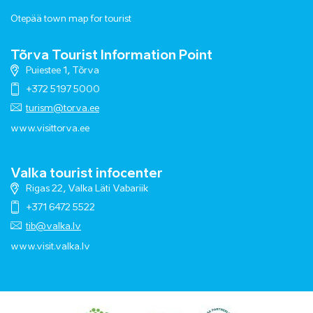
Otepää town map for tourist
Tõrva Tourist Information Point
Puiestee 1, Tõrva
+372 5197 5000
turism@torva.ee
www.visittorva.ee
Valka tourist infocenter
Rigas 22, Valka Läti Vabariik
+371 6472 5522
tib@valka.lv
www.
visit.valka.lv