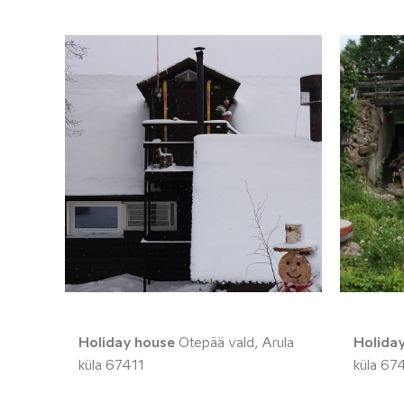
Holiday house
Otepää vald, Arula
Holida
küla 67411
küla 67