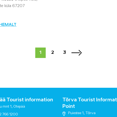
e küla 67207
ÄHEMALT
1
2
3
ä Tourist information
Tõrva Tourist Informat
Point
u mnt 1, Otepää
Puiestee 1, Tõrva
2 766 1200