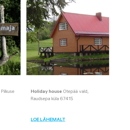
 Pilkuse
Holiday house
Otepää vald,
Raudsepa küla 67415
LOE LÄHEMALT