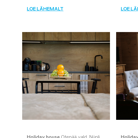
LOE LÄHEMALT
LOE L
Holiday house
Otepää vald, Nüpli
Holida