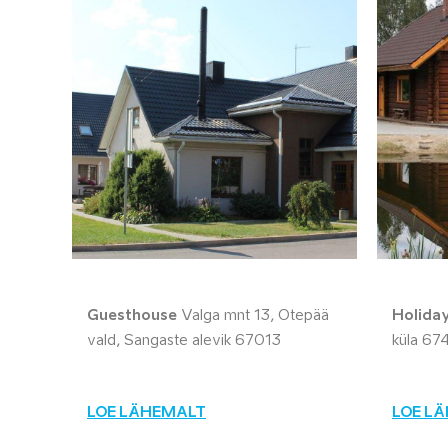
Guesthouse
Valga mnt 13, Otepää
Holida
vald, Sangaste alevik 67013
küla 67
LOE LÄHEMALT
LOE L