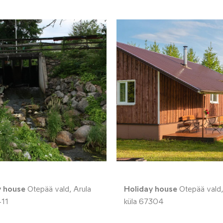
y house
Otepää vald, Arula
Holiday house
Otepää vald,
411
küla 67304