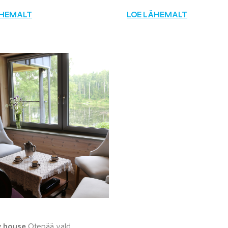
ÄHEMALT
LOE LÄHEMALT
y house
Otepää vald,