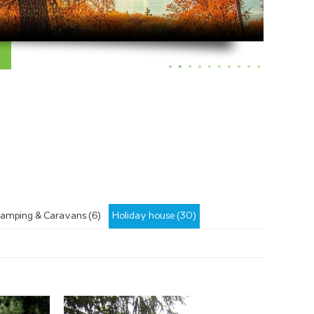
amping & Caravans (6)
Holiday house (30)