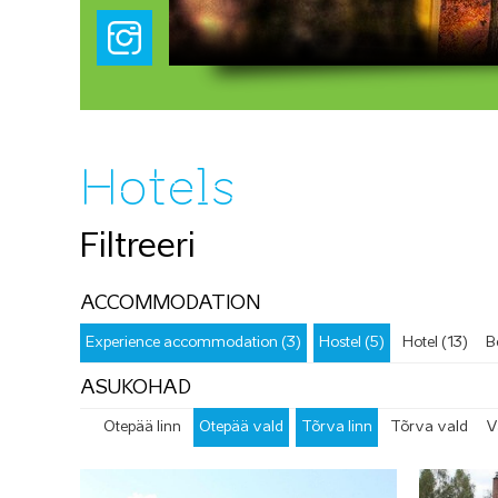
Hotels
Filtreeri
ACCOMMODATION
Experience accommodation (3)
Hostel (5)
Hotel (13)
B
ASUKOHAD
Otepää linn
Otepää vald
Tõrva linn
Tõrva vald
V