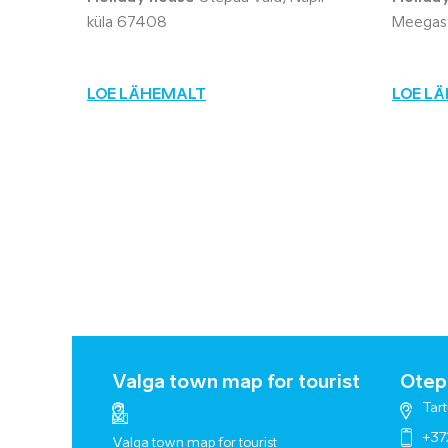
küla 67408
Meegast
LOE LÄHEMALT
LOE L
Valga town map for tourist
Otepä
Tart
+37
Valga town map for tourist