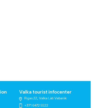
ion
Valka tourist infocenter
Rigas 22, Valka Läti Vabariik
+371 6472 5522