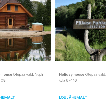
y house
Otepää vald, Nüpli
Holiday house
Otepää vald,
408
küla 67416
ÄHEMALT
LOE LÄHEMALT