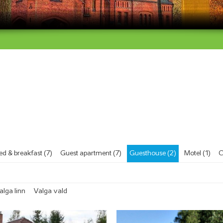
ed & breakfast (7)
Guest apartment (7)
Guesthouse (2)
Motel (1)
C
alga linn
Valga vald