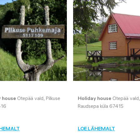
y house
Otepää vald, Pilkuse
Holiday house
Otepää vald,
416
Raudsepa küla 67415
ÄHEMALT
LOE LÄHEMALT