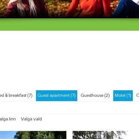
ed & breakfast (7)
Guest apartment (7)
Guesthouse (2)
Motel (1)
C
alga linn
Valga vald