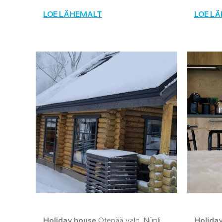
LOE LÄHEMALT
LOE L
Holiday house
Otepää vald, Nüpli
Holida