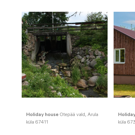
Holiday house
Otepää vald, Arula
Holida
küla 67411
küla 67