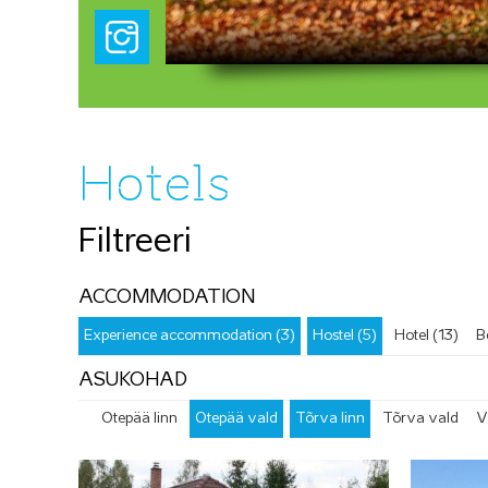
Hotels
Filtreeri
ACCOMMODATION
Experience accommodation (3)
Hostel (5)
Hotel (13)
B
ASUKOHAD
Otepää linn
Otepää vald
Tõrva linn
Tõrva vald
V