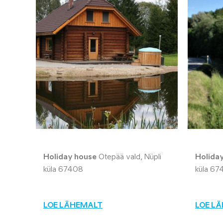
Holiday house
Otepää vald, Nüpli
Holida
küla 67408
küla 67
LOE LÄHEMALT
LOE L