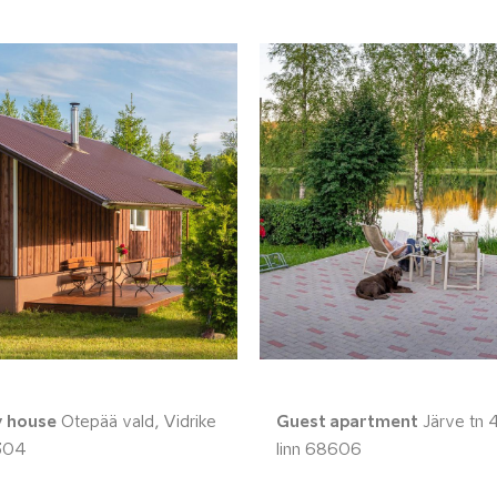
y house
Otepää vald, Vidrike
Guest apartment
Järve tn 
304
linn 68606