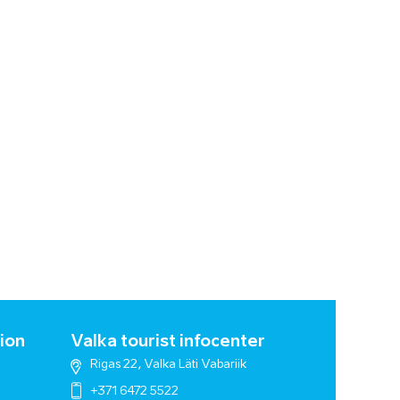
ion
Valka tourist infocenter
Rigas 22, Valka Läti Vabariik
+371 6472 5522