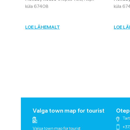
küla 67408
küla 67
LOE LÄHEMALT
LOE L
Valga town map for tourist
Otepä
Tart
+37
Valga town map for tourist