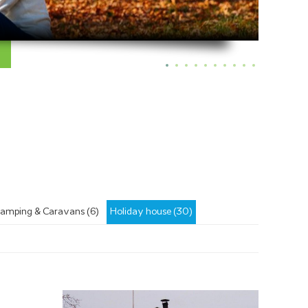
amping & Caravans (6)
Holiday house (30)