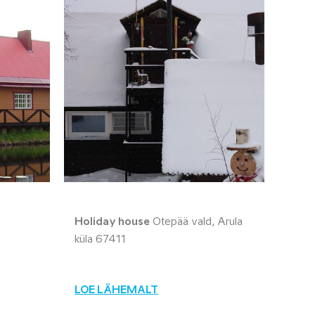
Holiday house
Otepää vald, Arula
küla 67411
LOE LÄHEMALT