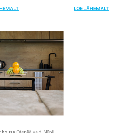
ÄHEMALT
LOE LÄHEMALT
y house
Otepää vald, Nüpli