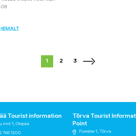
408
ÄHEMALT
1
2
3
ä Tourist information
Tõrva Tourist Informat
Point
u mnt 1, Otepää
Puiestee 1, Tõrva
2 766 1200