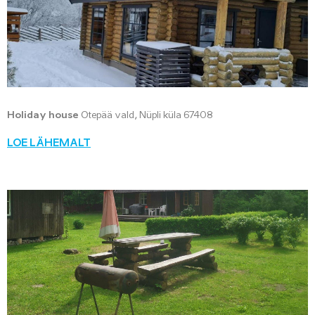
Holiday house
Otepää vald, Nüpli küla 67408
LOE LÄHEMALT