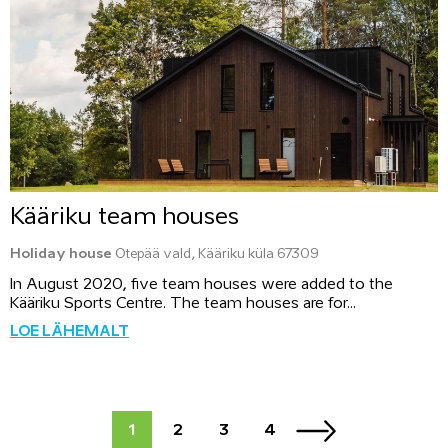
Kääriku team houses
Holiday house
Otepää vald, Kääriku küla 67309
In August 2020, five team houses were added to the
Kääriku Sports Centre. The team houses are for...
LOE LÄHEMALT
1
2
3
4