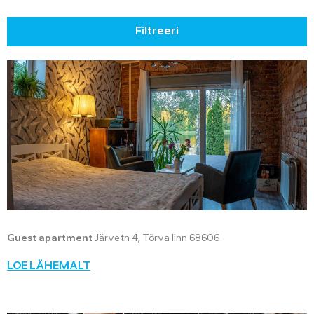
Filtreeri
Guest apartment
Järve tn 4, Tõrva linn 68606
LOE LÄHEMALT