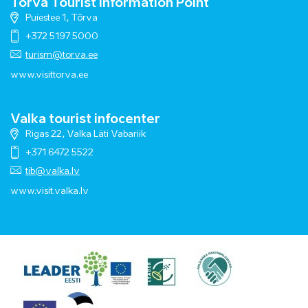
Tõrva Tourist Information Point
Puiestee 1, Tõrva
+372 5197 5000
turism@torva.ee
www.visittorva.ee
Valka tourist infocenter
Rigas 22, Valka Läti Vabariik
+371 6472 5522
tib@valka.lv
www.
visit.valka.lv