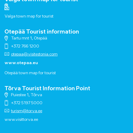
Valga town map for tourist
Otepää Tourist information
Tartu mnt 1, Otepää
+372 766 1200
otepaa@visitestonia.com
www.otepaa.eu
Otepää town map for tourist
Tõrva Tourist Information Point
Puiestee 1, Tõrva
+372 5197 5000
turism@torva.ee
www.visittorva.ee