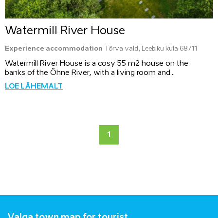
Watermill River House
Experience accommodation
Tõrva vald, Leebiku küla 68711
Watermill River House is a cosy 55 m2 house on the
banks of the Õhne River, with a living room and...
LOE LÄHEMALT
1
Valga town map for tourist