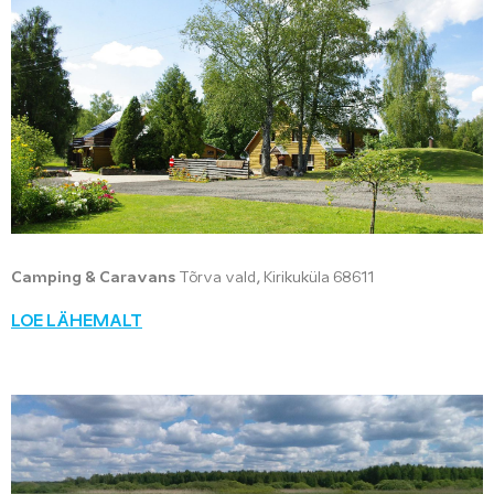
Camping & Caravans
Tõrva vald, Kirikuküla 68611
LOE LÄHEMALT