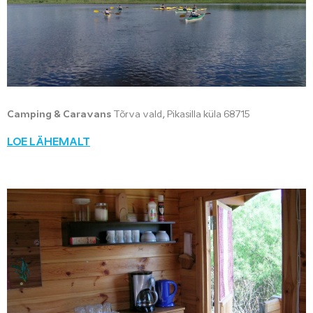
Camping & Caravans
Tõrva vald, Pikasilla küla 68715
LOE LÄHEMALT