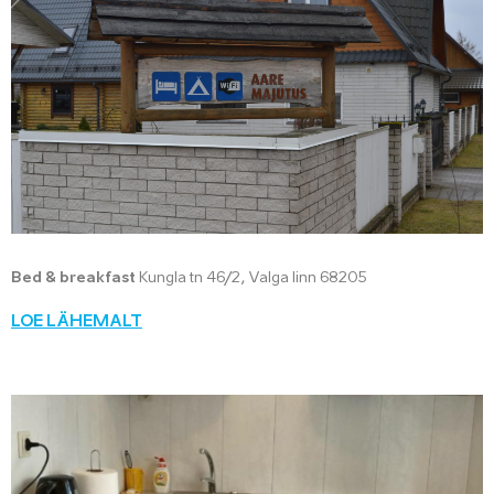
Bed & breakfast
Kungla tn 46/2, Valga linn 68205
LOE LÄHEMALT