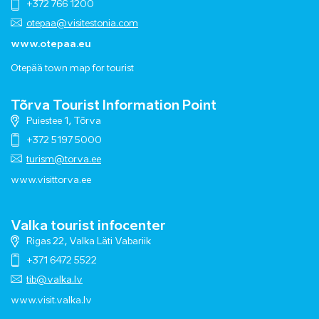
+372 766 1200
otepaa@visitestonia.com
www.otepaa.eu
Otepää town map for tourist
Tõrva Tourist Information Point
Puiestee 1, Tõrva
+372 5197 5000
turism@torva.ee
www.visittorva.ee
Valka tourist infocenter
Rigas 22, Valka Läti Vabariik
+371 6472 5522
tib@valka.lv
www.
visit.valka.lv