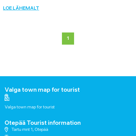
LOE LÄHEMALT
1
Valga town map for tourist
Valga town map for tourist
Otepää Tourist information
Tartu mnt 1, Otepää