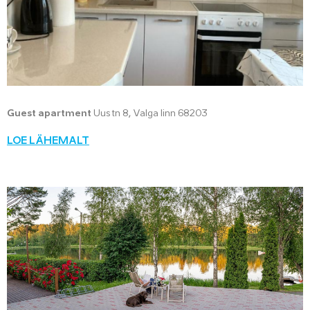
Guest apartment
Uus tn 8, Valga linn 68203
LOE LÄHEMALT