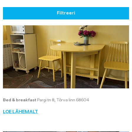
Filtreeri
Bed & breakfast
Pargi tn 8, Tõrva linn 68604
LOE LÄHEMALT