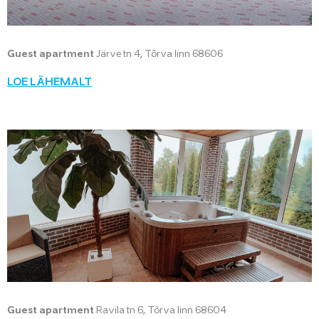
Guest apartment
Järve tn 4, Tõrva linn 68606
LOE LÄHEMALT
Guest apartment
Ravila tn 6, Tõrva linn 68604