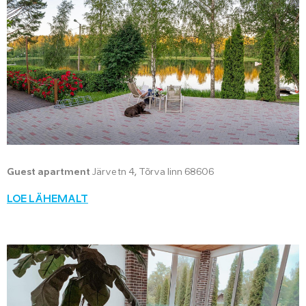
Guest apartment
Järve tn 4, Tõrva linn 68606
LOE LÄHEMALT