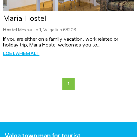
Maria Hostel
Hostel
Mesipuu tn 1, Valga linn 68203
If you are either on a family vacation, work related or
holiday trip, Maria Hostel welcomes you to...
LOE LÄHEMALT
1
Valga town map for tourist