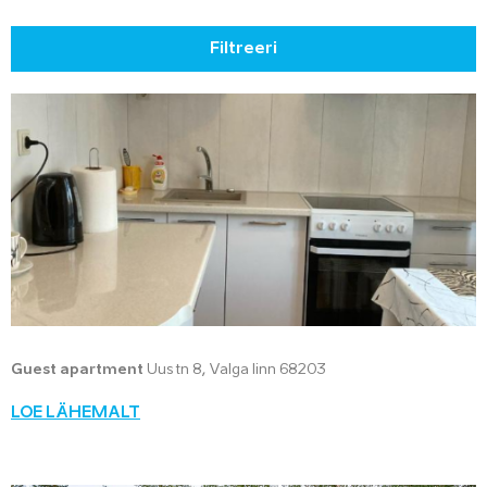
Filtreeri
Guest apartment
Uus tn 8, Valga linn 68203
LOE LÄHEMALT