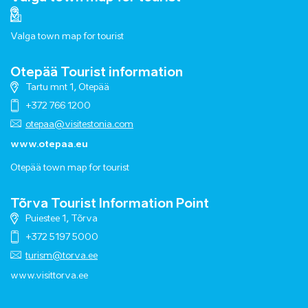
Valga town map for tourist
Otepää Tourist information
Tartu mnt 1, Otepää
+372 766 1200
otepaa@visitestonia.com
www.otepaa.eu
Otepää town map for tourist
Tõrva Tourist Information Point
Puiestee 1, Tõrva
+372 5197 5000
turism@torva.ee
www.visittorva.ee