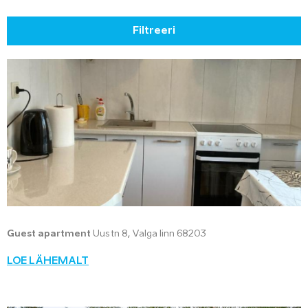
Filtreeri
Guest apartment
Uus tn 8, Valga linn 68203
LOE LÄHEMALT