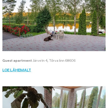
Guest apartment
Järve tn 4, Tõrva linn 68606
LOE LÄHEMALT