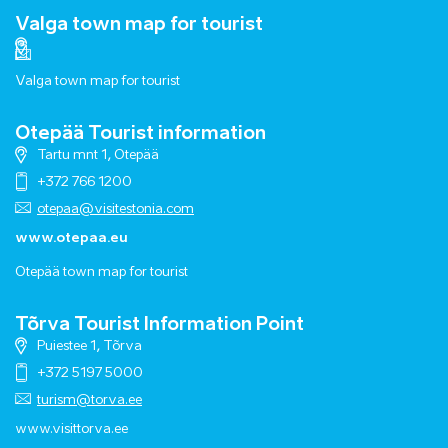
Valga town map for tourist
Valga town map for tourist
Otepää Tourist information
Tartu mnt 1, Otepää
+372 766 1200
otepaa@visitestonia.com
www.otepaa.eu
Otepää town map for tourist
Tõrva Tourist Information Point
Puiestee 1, Tõrva
+372 5197 5000
turism@torva.ee
www.visittorva.ee