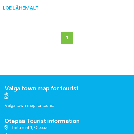
LOE LÄHEMALT
1
Valga town map for tourist
Valga town map for tourist
Otepää Tourist information
Tartu mnt 1, Otepää