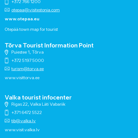
+372 766 1200
otepaa@visitestonia.com
www.otepaa.eu
Otepää town map for tourist
Tõrva Tourist Information Point
Puiestee 1, Tõrva
+372 5197 5000
turism@torva.ee
www.visittorva.ee
Valka tourist infocenter
Rigas 22, Valka Läti Vabariik
+371 6472 5522
tib@valka.lv
www.
visit.valka.lv