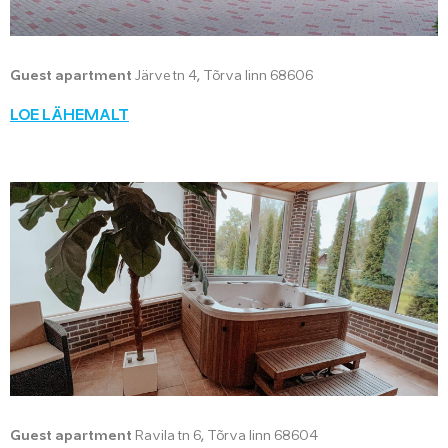
Guest apartment
Järve tn 4, Tõrva linn 68606
LOE LÄHEMALT
Guest apartment
Ravila tn 6, Tõrva linn 68604