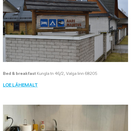
Bed & breakfast
Kungla tn 46/2, Valga linn 68205
LOE LÄHEMALT