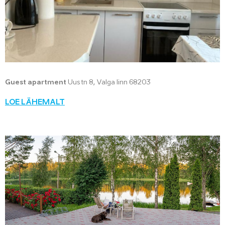
Guest apartment
Uus tn 8, Valga linn 68203
LOE LÄHEMALT