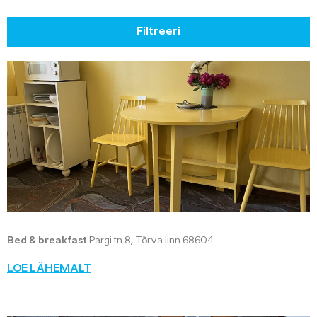
Filtreeri
Bed & breakfast
Pargi tn 8, Tõrva linn 68604
LOE LÄHEMALT