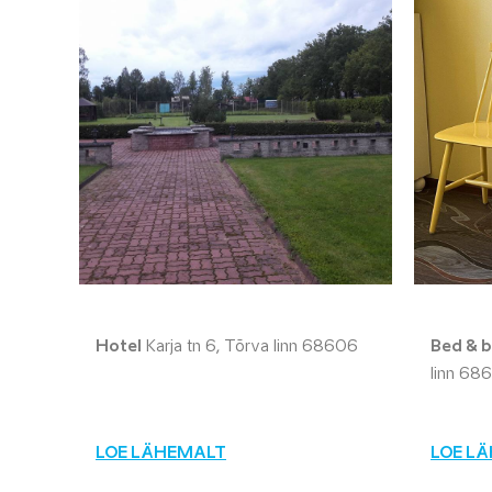
Hotel
Karja tn 6, Tõrva linn 68606
Bed & b
linn 68
LOE LÄHEMALT
LOE L