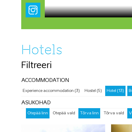
Hotels
Filtreeri
ACCOMMODATION
Experience accommodation (3)
Hostel (5)
Hotel (13)
B
ASUKOHAD
Otepää linn
Otepää vald
Tõrva linn
Tõrva vald
V