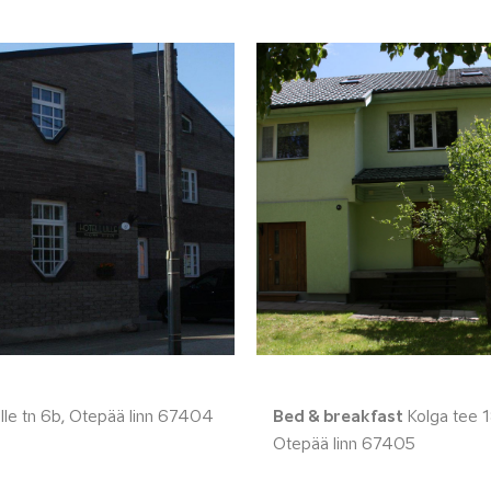
lle tn 6b, Otepää linn 67404
Bed & breakfast
Kolga tee 1
Otepää linn 67405