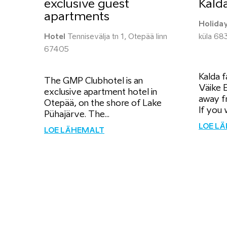
exclusive guest
Kald
apartments
Holida
Hotel
Tennisevälja tn 1, Otepää linn
küla 68
67405
Kalda f
The GMP Clubhotel is an
Väike 
exclusive apartment hotel in
away f
Otepää, on the shore of Lake
If you w
Pühajärve. The...
LOE L
LOE LÄHEMALT