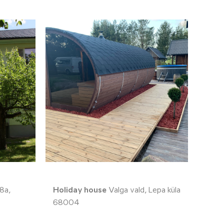
8a,
Holiday house
Valga vald, Lepa küla
68004