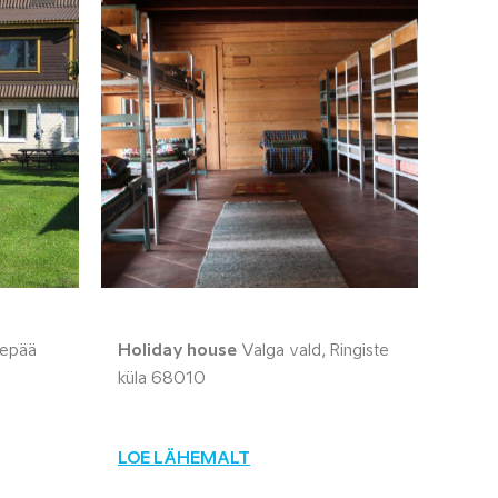
Otepää
Holiday house
Valga vald, Ringiste
küla 68010
LOE LÄHEMALT