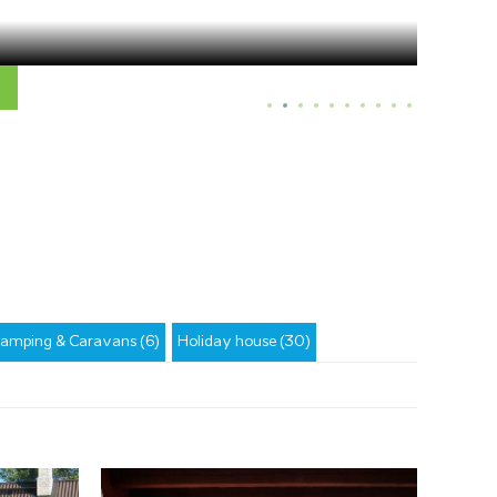
amping & Caravans (6)
Holiday house (30)