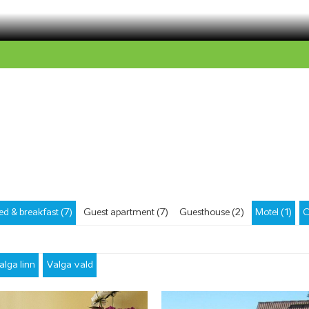
ed & breakfast (7)
Guest apartment (7)
Guesthouse (2)
Motel (1)
C
alga linn
Valga vald