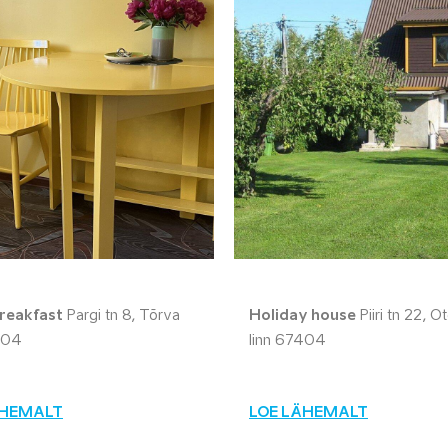
reakfast
Pargi tn 8, Tõrva
Holiday house
Piiri tn 22, 
604
linn 67404
ÄHEMALT
LOE LÄHEMALT