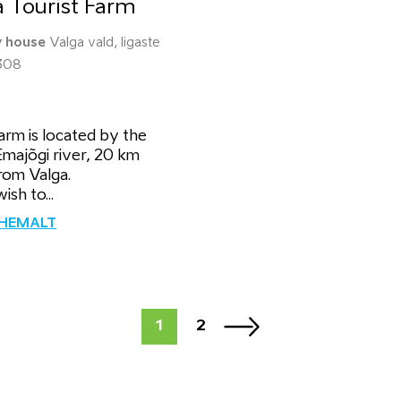
a Tourist Farm
y house
Valga vald, Iigaste
308
arm is located by the
Emajõgi river, 20 km
rom Valga.
ish to...
ÄHEMALT
1
2