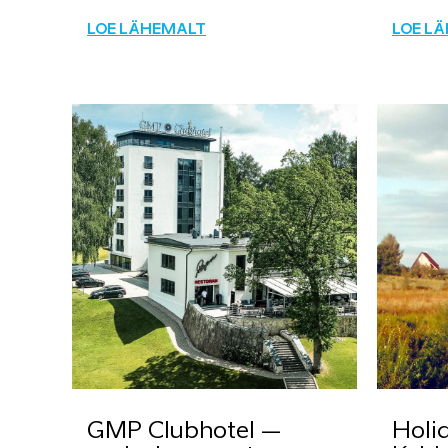
LOE LÄHEMALT
LOE L
GMP Clubhotel –
Holi