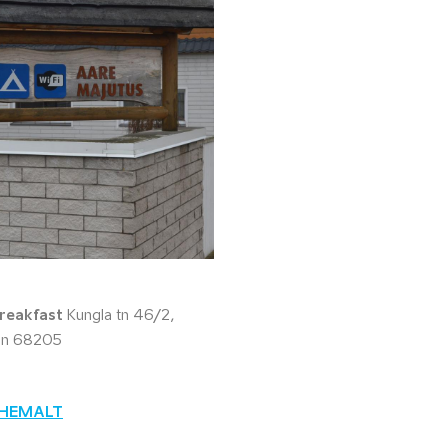
reakfast
Kungla tn 46/2,
inn 68205
ÄHEMALT