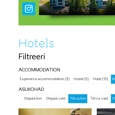
Hotels
Filtreeri
ACCOMMODATION
Experience accommodation (3)
Hostel (5)
Hotel (13)
B
ASUKOHAD
Otepää linn
Otepää vald
Tõrva linn
Tõrva vald
V