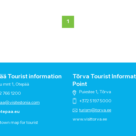
1
ä Tourist information
Tõrva Tourist Informat
Point
u mnt 1, Otepää
Puiestee 1, Tõrva
2 766 1200
+372 5197 5000
paa@visitestonia.com
turism@torva.ee
tepaa.eu
www.visittorva.ee
town map for tourist