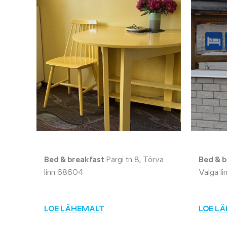
Bed & breakfast
Pargi tn 8, Tõrva
Bed & b
linn 68604
Valga l
LOE LÄHEMALT
LOE L