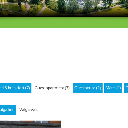
ed & breakfast (7)
Guest apartment (7)
Guesthouse (2)
Motel (1)
C
alga linn
Valga vald