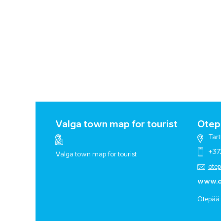
Valga town map for tourist
Otepä
Tart
+37
Valga town map for tourist
ote
www.o
Otepää 