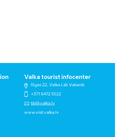
ion
Valka tourist infocenter
Rigas 22, Valka Läti Vabariik
+371 6472 5522
tib@valka.lv
www.
visit.valka.lv