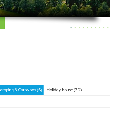
amping & Caravans (6)
Holiday house (30)