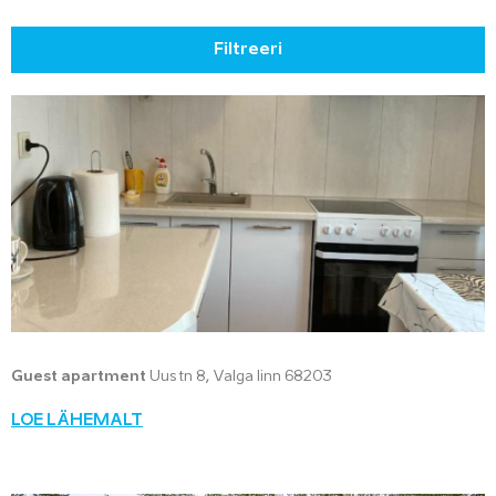
Filtreeri
Guest apartment
Uus tn 8, Valga linn 68203
LOE LÄHEMALT