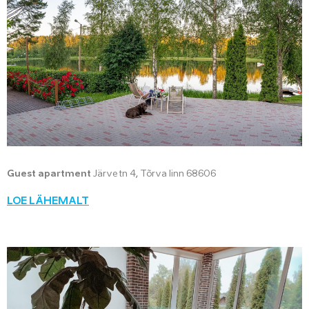
Guest apartment
Järve tn 4, Tõrva linn 68606
LOE LÄHEMALT