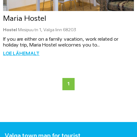
Maria Hostel
Hostel
Mesipuu tn 1, Valga linn 68203
If you are either on a family vacation, work related or
holiday trip, Maria Hostel welcomes you to...
LOE LÄHEMALT
1
Valga town map for tourist