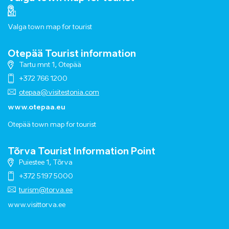
Valga town map for tourist
Otepää Tourist information
Tartu mnt 1, Otepää
+372 766 1200
otepaa@visitestonia.com
www.otepaa.eu
Otepää town map for tourist
Tõrva Tourist Information Point
Puiestee 1, Tõrva
+372 5197 5000
turism@torva.ee
www.visittorva.ee