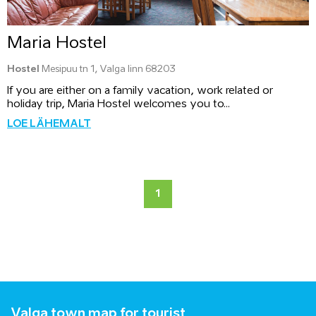
Maria Hostel
Hostel
Mesipuu tn 1, Valga linn 68203
If you are either on a family vacation, work related or
holiday trip, Maria Hostel welcomes you to...
LOE LÄHEMALT
1
Valga town map for tourist