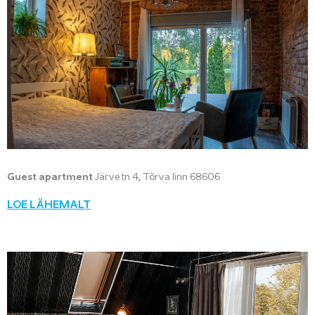
Guest apartment
Järve tn 4, Tõrva linn 68606
LOE LÄHEMALT