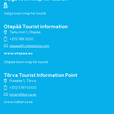
Valga town map for tourist
Otepää Tourist information
Tartu mnt 1, Otepää
+372 766 1200
otepaa@visitestonia.com
www.otepaa.eu
Otepää town map for tourist
Tõrva Tourist Information Point
Puiestee 1, Tõrva
+372 5197 5000
turism@torva.ee
www.visittorva.ee