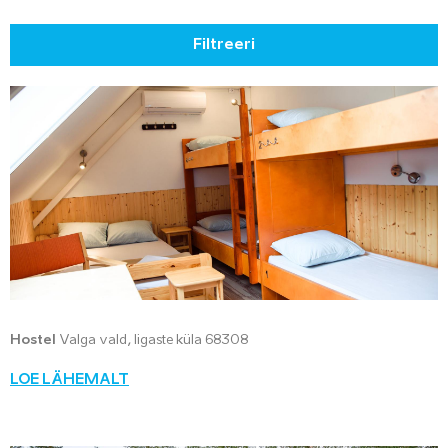
Filtreeri
Hostel
Valga vald, Iigaste küla 68308
LOE LÄHEMALT