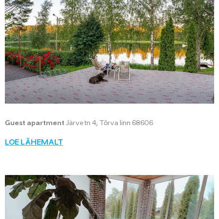
Guest apartment
Järve tn 4, Tõrva linn 68606
LOE LÄHEMALT