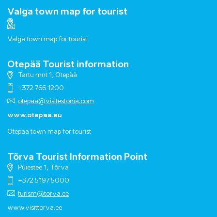
Valga town map for tourist
Valga town map for tourist
Otepää Tourist information
Tartu mnt 1, Otepää
+372 766 1200
otepaa@visitestonia.com
www.otepaa.eu
Otepää town map for tourist
Tõrva Tourist Information Point
Puiestee 1, Tõrva
+372 5197 5000
turism@torva.ee
www.visittorva.ee