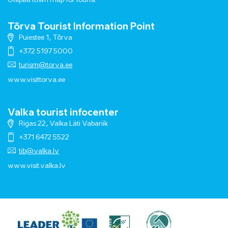
Otepää town map for tourist
Tõrva Tourist Information Point
Puiestee 1, Tõrva
+372 5197 5000
turism@torva.ee
www.visittorva.ee
Valka tourist infocenter
Rigas 22, Valka Läti Vabariik
+371 6472 5522
tib@valka.lv
www.
visit.valka.lv