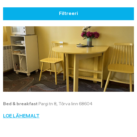
Filtreeri
Bed & breakfast
Pargi tn 8, Tõrva linn 68604
LOE LÄHEMALT