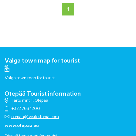
1
Valga town map for tourist
Valga town map for tourist
Otepää Tourist information
Tartu mnt 1, Otepää
+372 766 1200
otepaa@visitestonia.com
www.otepaa.eu