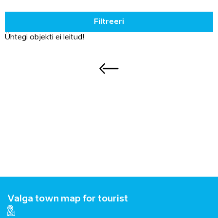
Filtreeri
Ühtegi objekti ei leitud!
Valga town map for tourist