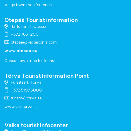
Valga town map for tourist
Otepää Tourist information
Tartu mnt 1, Otepää
+372 766 1200
otepaa@visitestonia.com
www.otepaa.eu
Otepää town map for tourist
Tõrva Tourist Information Point
Puiestee 1, Tõrva
+372 5197 5000
turism@torva.ee
www.visittorva.ee
Valka tourist infocenter