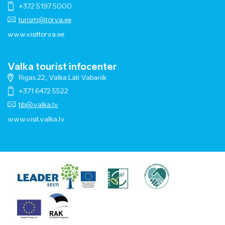
+372 5197 5000
turism@torva.ee
www.visittorva.ee
Valka tourist infocenter
Rigas 22, Valka Läti Vabariik
+371 6472 5522
tib@valka.lv
www.
visit.valka.lv