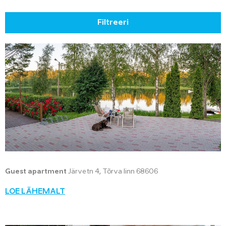
Filtreeri
Guest apartment
Järve tn 4, Tõrva linn 68606
LOE LÄHEMALT