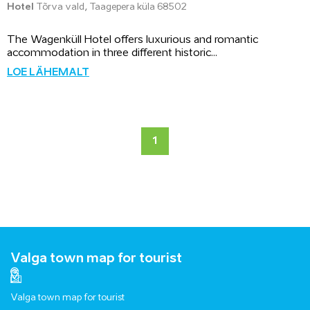
Hotel
Tõrva vald, Taagepera küla 68502
The Wagenküll Hotel offers luxurious and romantic
accommodation in three different historic...
LOE LÄHEMALT
1
Valga town map for tourist
Valga town map for tourist