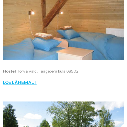
Hostel
Tõrva vald, Taagepera küla 68502
LOE LÄHEMALT