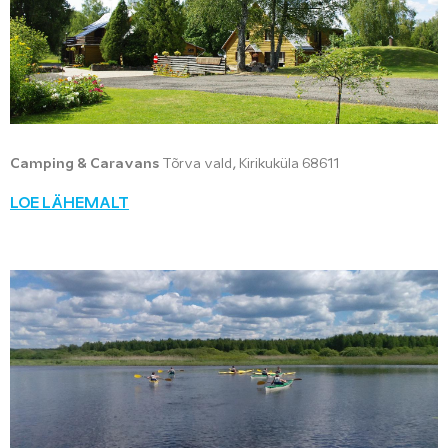
Camping & Caravans
Tõrva vald, Kirikuküla 68611
LOE LÄHEMALT