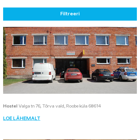
Filtreeri
Hostel
Valga tn 76, Tõrva vald, Roobe küla 68614
LOE LÄHEMALT