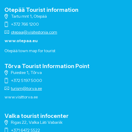
Otepää Tourist information
Tartu mnt 1, Otepää
+372 766 1200
otepaa@visitestonia.com
www.otepaa.eu
Otepää town map for tourist
Tõrva Tourist Information Point
Puiestee 1, Tõrva
+372 5197 5000
turism@torva.ee
www.visittorva.ee
Valka tourist infocenter
Rigas 22, Valka Läti Vabariik
+371 6472 5522