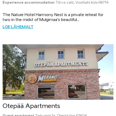
Experience accommodation
Tõrva vald, Voorbahi küla 68714
The Nature Hotel Harmony Nest is a private retreat for
two in the midst of Mulgimaa's beautiful...
LOE LÄHEMALT
Otepää Apartments
Guest apartment
Tartu mnt 1a, Otepää linn 67404