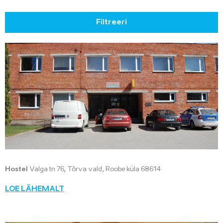
Filtreeri
Hostel
Valga tn 76, Tõrva vald, Roobe küla 68614
LOE LÄHEMALT