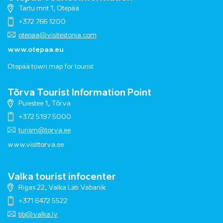
Tartu mnt 1, Otepää
+372 766 1200
otepaa@visitestonia.com
www.otepaa.eu
Otepää town map for tourist
Tõrva Tourist Information Point
Puiestee 1, Tõrva
+372 5197 5000
turism@torva.ee
www.visittorva.ee
Valka tourist infocenter
Rigas 22, Valka Läti Vabariik
+371 6472 5522
tib@valka.lv