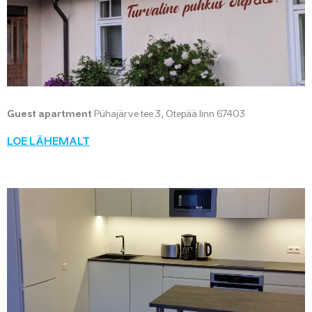
Guest apartment
Pühajärve tee 3, Otepää linn 67403
LOE LÄHEMALT