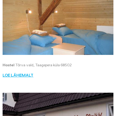
Hostel
Tõrva vald, Taagepera küla 68502
LOE LÄHEMALT