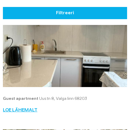
Filtreeri
Guest apartment
Uus tn 8, Valga linn 68203
LOE LÄHEMALT