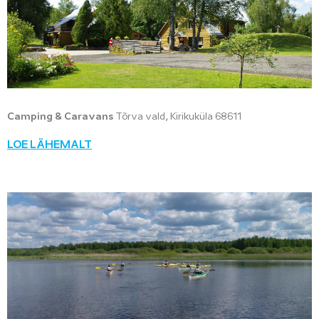
Camping & Caravans
Tõrva vald, Kirikuküla 68611
LOE LÄHEMALT