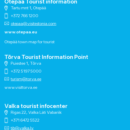
Otepää Tourist information
Tartu mnt 1, Otepää
+372 766 1200
otepaa@visitestonia.com
www.otepaa.eu
Otepää town map for tourist
Tõrva Tourist Information Point
Puiestee 1, Tõrva
+372 5197 5000
turism@torva.ee
www.visittorva.ee
Valka tourist infocenter
Rigas 22, Valka Läti Vabariik
+371 6472 5522
tib@valka.lv