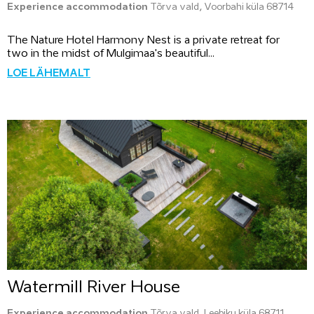
Experience accommodation
Tõrva vald, Voorbahi küla 68714
The Nature Hotel Harmony Nest is a private retreat for
two in the midst of Mulgimaa's beautiful...
LOE LÄHEMALT
Watermill River House
Experience accommodation
Tõrva vald, Leebiku küla 68711