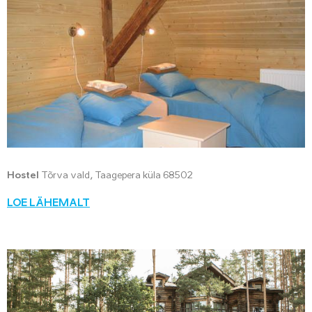
Hostel
Tõrva vald, Taagepera küla 68502
LOE LÄHEMALT