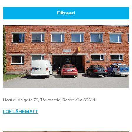
Filtreeri
Hostel
Valga tn 76, Tõrva vald, Roobe küla 68614
LOE LÄHEMALT