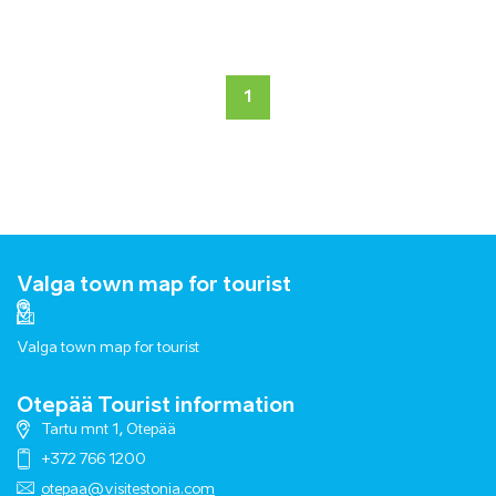
1
Valga town map for tourist
Valga town map for tourist
Otepää Tourist information
Tartu mnt 1, Otepää
+372 766 1200
otepaa@visitestonia.com