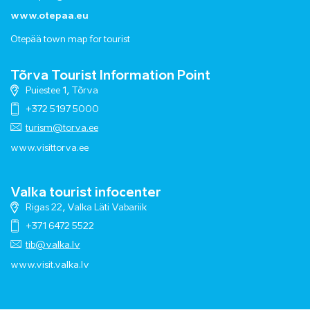
www.otepaa.eu
Otepää town map for tourist
Tõrva Tourist Information Point
Puiestee 1, Tõrva
+372 5197 5000
turism@torva.ee
www.visittorva.ee
Valka tourist infocenter
Rigas 22, Valka Läti Vabariik
+371 6472 5522
tib@valka.lv
www.
visit.valka.lv