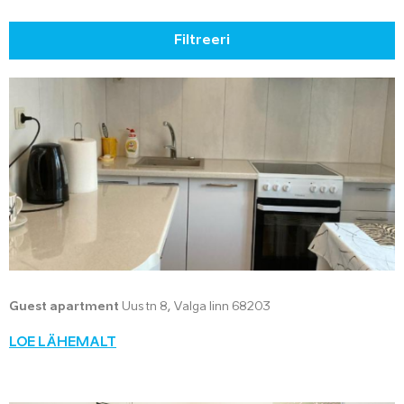
Filtreeri
Guest apartment
Uus tn 8, Valga linn 68203
LOE LÄHEMALT