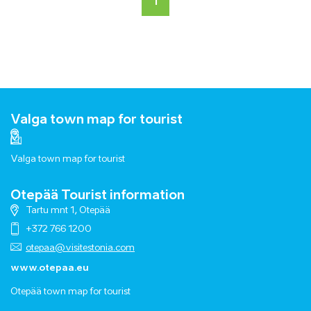
1
Valga town map for tourist
Valga town map for tourist
Otepää Tourist information
Tartu mnt 1, Otepää
+372 766 1200
otepaa@visitestonia.com
www.otepaa.eu
Otepää town map for tourist