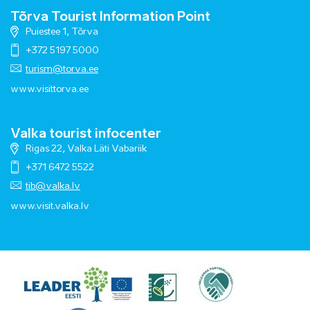
Tõrva Tourist Information Point
Puiestee 1, Tõrva
+372 5197 5000
turism@torva.ee
www.visittorva.ee
Valka tourist infocenter
Rigas 22, Valka Läti Vabariik
+371 6472 5522
tib@valka.lv
www.
visit.valka.lv