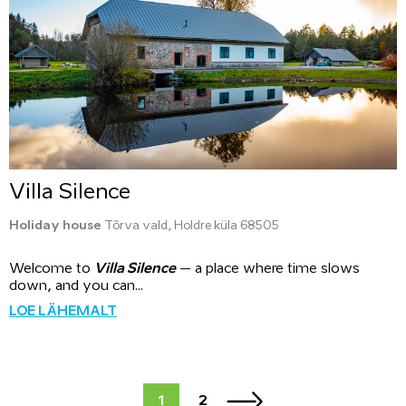
Villa Silence
Holiday house
Tõrva vald, Holdre küla 68505
Welcome to
Villa Silence
– a place where time slows
down, and you can...
LOE LÄHEMALT
1
2