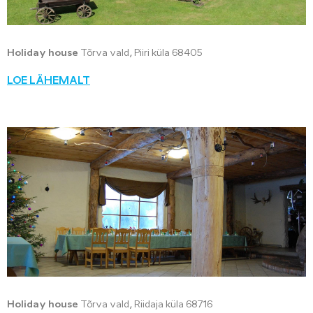
Holiday house
Tõrva vald, Piiri küla 68405
LOE LÄHEMALT
Holiday house
Tõrva vald, Riidaja küla 68716