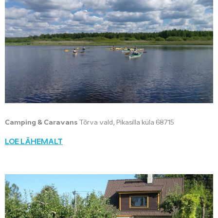
Camping & Caravans
Tõrva vald, Pikasilla küla 68715
LOE LÄHEMALT