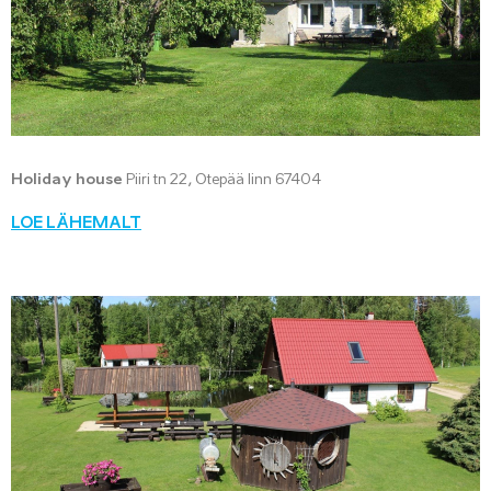
Holiday house
Piiri tn 22, Otepää linn 67404
LOE LÄHEMALT