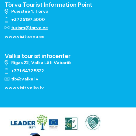
Tõrva Tourist Information Point
Puiestee 1, Tõrva
+372 5197 5000
turism@torva.ee
www.visittorva.ee
Valka tourist infocenter
Rigas 22, Valka Läti Vabariik
+371 6472 5522
tib@valka.lv
www.
visit.valka.lv