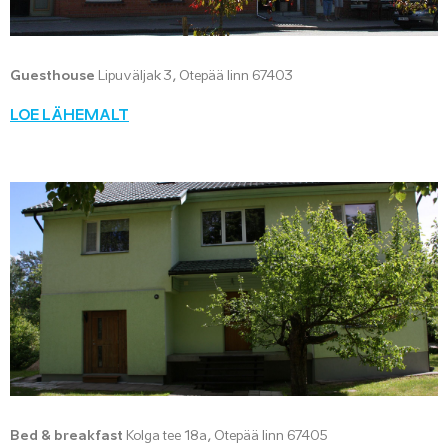
Guesthouse
Lipuväljak 3, Otepää linn 67403
LOE LÄHEMALT
Bed & breakfast
Kolga tee 18a, Otepää linn 67405