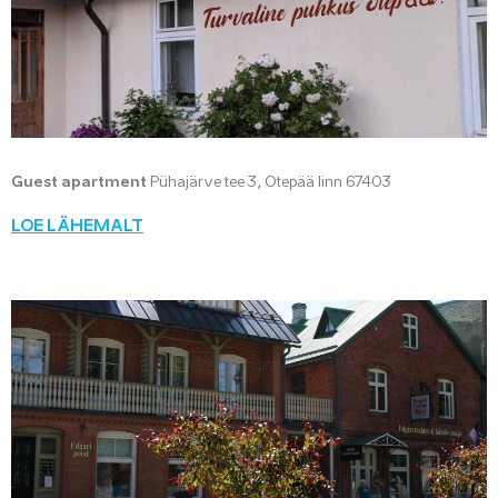
Guest apartment
Pühajärve tee 3, Otepää linn 67403
LOE LÄHEMALT