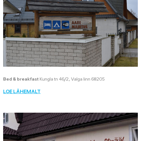
Bed & breakfast
Kungla tn 46/2, Valga linn 68205
LOE LÄHEMALT