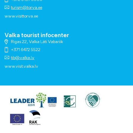
turism@torva.ee
www.visittorva.ee
Valka tourist infocenter
Rigas 22, Valka Läti Vabariik
+371 6472 5522
tib@valka.lv
www.
visit.valka.lv