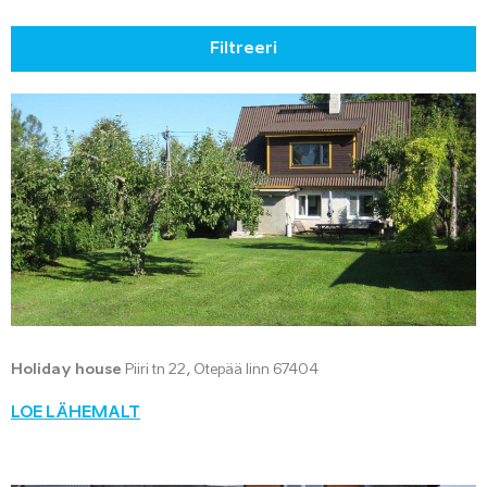
Filtreeri
Holiday house
Piiri tn 22, Otepää linn 67404
LOE LÄHEMALT