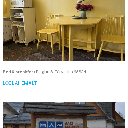
Bed & breakfast
Pargi tn 8, Tõrva linn 68604
LOE LÄHEMALT