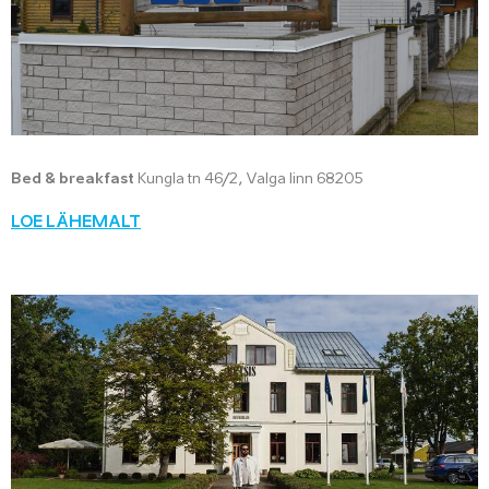
Bed & breakfast
Kungla tn 46/2, Valga linn 68205
LOE LÄHEMALT