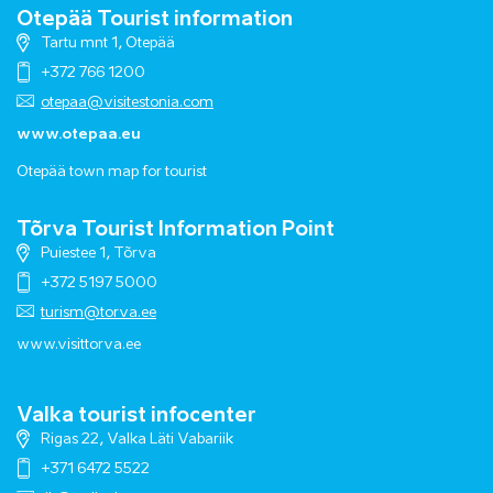
Otepää Tourist information
Tartu mnt 1, Otepää
+372 766 1200
otepaa@visitestonia.com
www.otepaa.eu
Otepää town map for tourist
Tõrva Tourist Information Point
Puiestee 1, Tõrva
+372 5197 5000
turism@torva.ee
www.visittorva.ee
Valka tourist infocenter
Rigas 22, Valka Läti Vabariik
+371 6472 5522