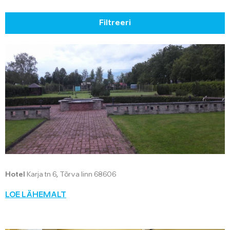
Filtreeri
Hotel
Karja tn 6, Tõrva linn 68606
LOE LÄHEMALT