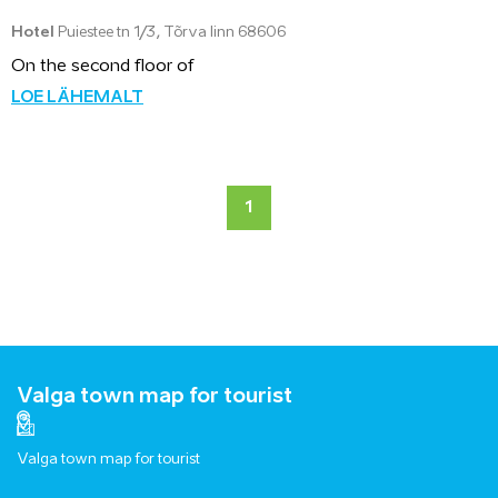
Hotel
Puiestee tn 1/3, Tõrva linn 68606
On the second floor of
LOE LÄHEMALT
1
Valga town map for tourist
Valga town map for tourist