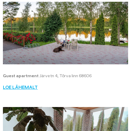
Guest apartment
Järve tn 4, Tõrva linn 68606
LOE LÄHEMALT