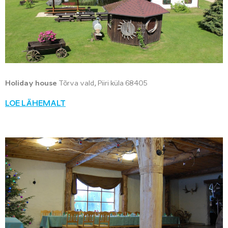
Holiday house
Tõrva vald, Piiri küla 68405
LOE LÄHEMALT