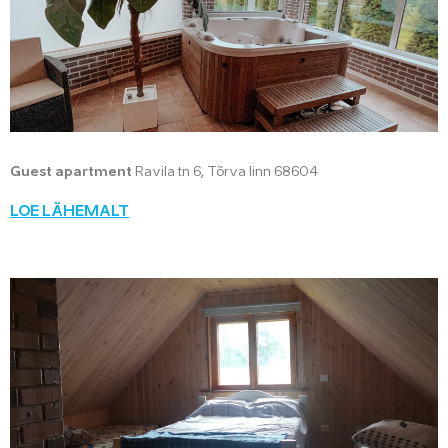
Guest apartment
Ravila tn 6, Tõrva linn 68604
LOE LÄHEMALT