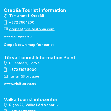
Otepää Tourist information
Tartu mnt 1, Otepää
+372 766 1200
otepaa@visitestonia.com
www.otepaa.eu
Otepää town map for tourist
Tõrva Tourist Information Point
Puiestee 1, Tõrva
+372 5197 5000
turism@torva.ee
www.visittorva.ee
Valka tourist infocenter
Rigas 22, Valka Läti Vabariik