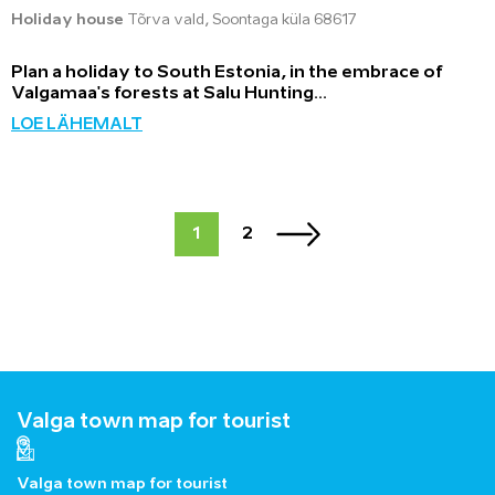
Holiday house
Tõrva vald, Soontaga küla 68617
Plan a holiday to South Estonia, in the embrace of
Valgamaa's forests at Salu Hunting...
LOE LÄHEMALT
1
2
Valga town map for tourist
Valga town map for tourist