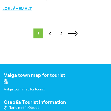
LOE LÄHEMALT
1
2
3
Valga town map for tourist
Valga town map for tourist
Otepää Tourist information
Tartu mnt 1, Otepää