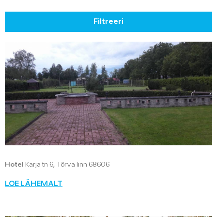
Filtreeri
Hotel
Karja tn 6, Tõrva linn 68606
LOE LÄHEMALT