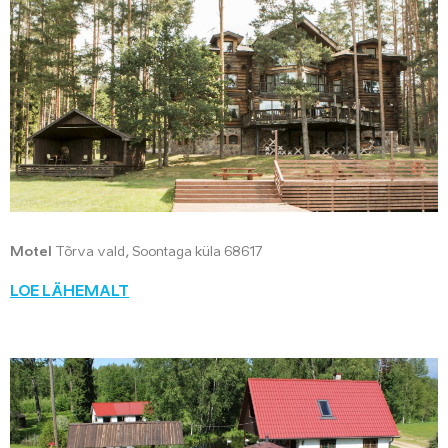
Motel
Tõrva vald, Soontaga küla 68617
LOE LÄHEMALT