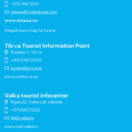
+372 766 1200
otepaa@visitestonia.com
www.otepaa.eu
Otepää town map for tourist
Tõrva Tourist Information Point
Puiestee 1, Tõrva
+372 5197 5000
turism@torva.ee
www.visittorva.ee
Valka tourist infocenter
Rigas 22, Valka Läti Vabariik
+371 6472 5522
tib@valka.lv
www.
visit.valka.lv