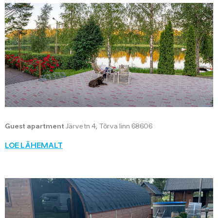
Guest apartment
Järve tn 4, Tõrva linn 68606
LOE LÄHEMALT