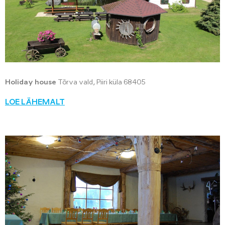
Holiday house
Tõrva vald, Piiri küla 68405
LOE LÄHEMALT