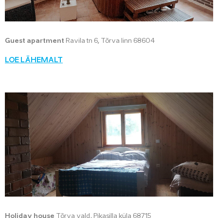
Guest apartment
Ravila tn 6, Tõrva linn 68604
LOE LÄHEMALT
Holiday house
Tõrva vald, Pikasilla küla 68715