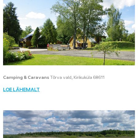
Camping & Caravans
Tõrva vald, Kirikuküla 68611
LOE LÄHEMALT