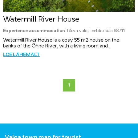
Watermill River House
Experience accommodation
Tõrva vald, Leebiku küla 68711
Watermill River House is a cosy 55 m2 house on the
banks of the Õhne River, with a living room and...
LOE LÄHEMALT
1
Valga town map for tourist