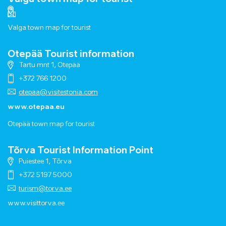
Valga town map for tourist
Otepää Tourist information
Tartu mnt 1, Otepää
+372 766 1200
otepaa@visitestonia.com
www.otepaa.eu
Otepää town map for tourist
Tõrva Tourist Information Point
Puiestee 1, Tõrva
+372 5197 5000
turism@torva.ee
www.visittorva.ee