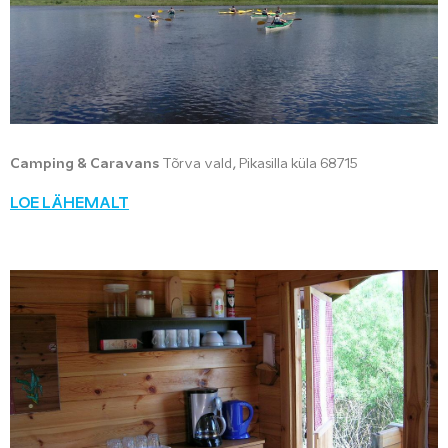
Camping & Caravans
Tõrva vald, Pikasilla küla 68715
LOE LÄHEMALT