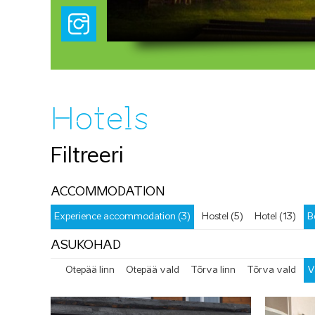
Hotels
Filtreeri
ACCOMMODATION
Experience accommodation (3)
Hostel (5)
Hotel (13)
B
ASUKOHAD
Otepää linn
Otepää vald
Tõrva linn
Tõrva vald
V