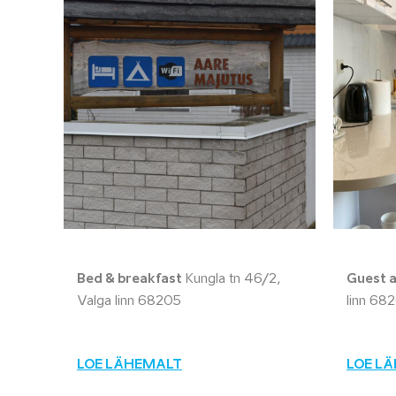
Bed & breakfast
Kungla tn 46/2,
Guest 
Valga linn 68205
linn 68
LOE LÄHEMALT
LOE L