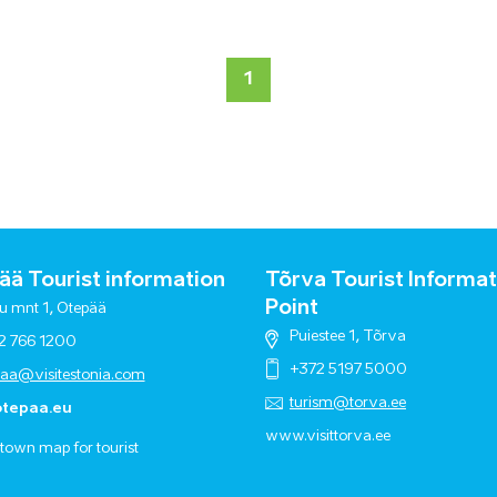
1
ä Tourist information
Tõrva Tourist Informat
Point
u mnt 1, Otepää
Puiestee 1, Tõrva
2 766 1200
+372 5197 5000
paa@visitestonia.com
turism@torva.ee
tepaa.eu
www.visittorva.ee
town map for tourist