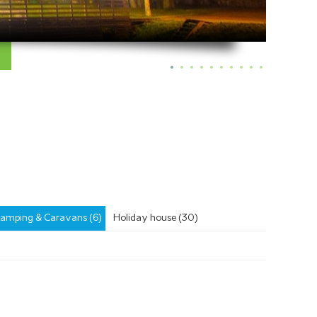
amping & Caravans (6)
Holiday house (30)