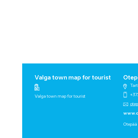
Valga town map for tourist
Otepä
Tart
+37
Valga town map for tourist
ote
www.o
Otepää 