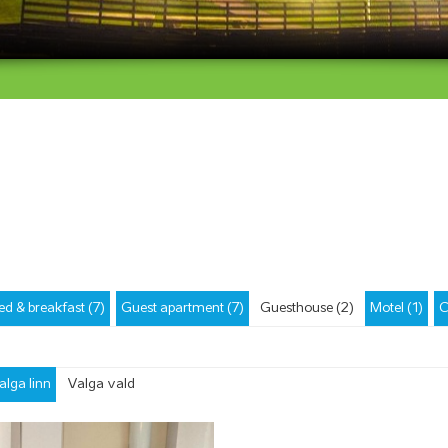
ed & breakfast (7)
Guest apartment (7)
Guesthouse (2)
Motel (1)
C
alga linn
Valga vald