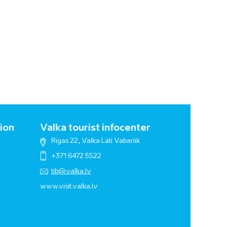
ion
Valka tourist infocenter
Rigas 22, Valka Läti Vabariik
+371 6472 5522
tib@valka.lv
www.
visit.valka.lv