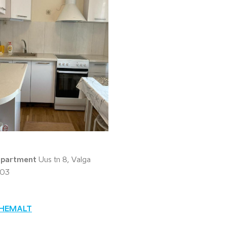
apartment
Uus tn 8, Valga
203
ÄHEMALT